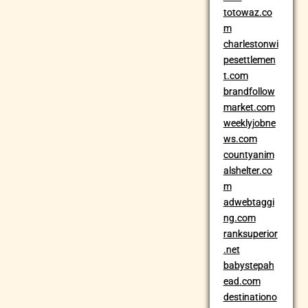
totowaz.co
m
charlestonwi
pesettlemen
t.com
brandfollow
market.com
weeklyjobne
ws.com
countyanim
alshelter.co
m
adwebtaggi
ng.com
ranksuperior
.net
babystepah
ead.com
destinationo