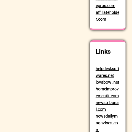
epros.com
affiliateholde
r.com
Links
helpdesksoft
wares.net
lovabowl.net
homeimprov
ementit.com
newstribuna
l.com
newsdailym
agazines.co
m