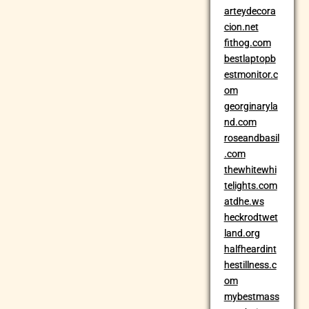
arteydecora
cion.net
fithog.com
bestlaptopb
estmonitor.c
om
georginaryla
nd.com
roseandbasil
.com
thewhitewhi
telights.com
atdhe.ws
heckrodtwet
land.org
halfheardint
hestillness.c
om
mybestmass