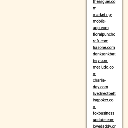
thearguer.co
m
marketing-
mobile-
app.com
floralpunchc
raft.com
fiasone.com
danktankbat
tery.com
mealudo.co
m
charlie-
day.com
livedirectbett
ingpoker.co
m
foxbusiness
update.com
lovedaddy.or