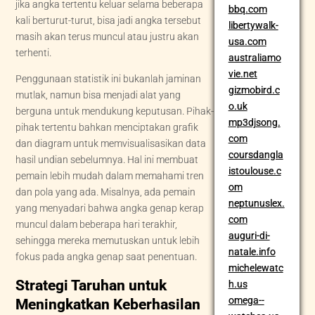
jika angka tertentu keluar selama beberapa
bbq.com
kali berturut-turut, bisa jadi angka tersebut
libertywalk-
masih akan terus muncul atau justru akan
usa.com
terhenti.
australiamo
vie.net
Penggunaan statistik ini bukanlah jaminan
gizmobird.c
mutlak, namun bisa menjadi alat yang
o.uk
berguna untuk mendukung keputusan. Pihak-
mp3djsong.
pihak tertentu bahkan menciptakan grafik
com
dan diagram untuk memvisualisasikan data
coursdangla
hasil undian sebelumnya. Hal ini membuat
istoulouse.c
pemain lebih mudah dalam memahami tren
om
dan pola yang ada. Misalnya, ada pemain
neptunuslex.
yang menyadari bahwa angka genap kerap
com
muncul dalam beberapa hari terakhir,
auguri-di-
sehingga mereka memutuskan untuk lebih
natale.info
fokus pada angka genap saat penentuan.
michelewatc
Strategi Taruhan untuk
h.us
omega--
Meningkatkan Keberhasilan