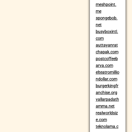
meshpoint.
me
spongebob.
net
busyboxintl.
com
auttayanrat
chapak.com
postcoffeeb
arva.com
elteatromillio
ndollar.com
burgerkingfr
anchise.org
vallarpadath
amma.net
realworldsiz
e.com
teknolama.c