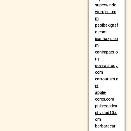
superwindo
wproject.co
m
papibakigraf
o.com
icanhazjs.co
m
canimpact.o
rg
goviralstudy.
com
cartourism.n
et
apple-
cores.com
pulserasdea
ctividad10.c
om
barbaracarl