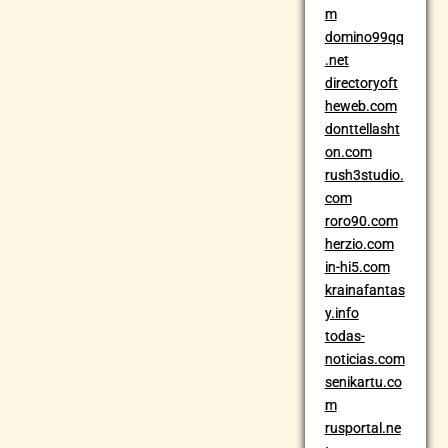
m
domino99qq
.net
directoryoft
heweb.com
donttellasht
on.com
rush3studio.
com
roro90.com
herzio.com
in-hi5.com
krainafantas
y.info
todas-
noticias.com
senikartu.co
m
rusportal.ne