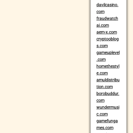
davilcasino.
com
fraudwatch
ai.com
aem-x.com
cryptooblog
s.com
gameuplevel
.com
homethestyl
e.com
amuldistribu
tion.com
borobuddur.
com
wundermusi
c.com
gamefunga
mes.com