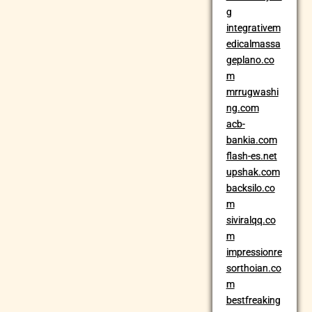
g
integrativem
edicalmassa
geplano.co
m
mrrugwashi
ng.com
acb-
bankia.com
flash-es.net
upshak.com
backsilo.co
m
siviralqq.co
m
impressionre
sorthoian.co
m
bestfreaking