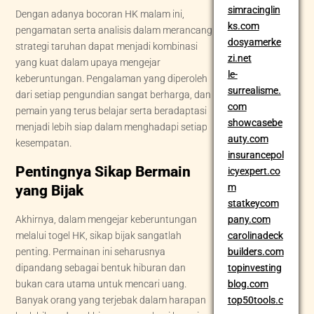
simracinglin
Dengan adanya bocoran HK malam ini,
ks.com
pengamatan serta analisis dalam merancang
dosyamerke
strategi taruhan dapat menjadi kombinasi
zi.net
yang kuat dalam upaya mengejar
le-
keberuntungan. Pengalaman yang diperoleh
surrealisme.
dari setiap pengundian sangat berharga, dan
com
pemain yang terus belajar serta beradaptasi
showcasebe
menjadi lebih siap dalam menghadapi setiap
auty.com
kesempatan.
insurancepol
Pentingnya Sikap Bermain
icyexpert.co
m
yang Bijak
statkeycom
Akhirnya, dalam mengejar keberuntungan
pany.com
melalui togel HK, sikap bijak sangatlah
carolinadeck
penting. Permainan ini seharusnya
builders.com
dipandang sebagai bentuk hiburan dan
topinvesting
bukan cara utama untuk mencari uang.
blog.com
Banyak orang yang terjebak dalam harapan
top50tools.c