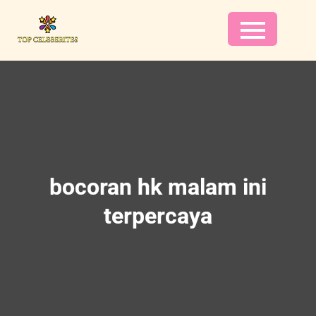
Skip
to
content
bocoran hk malam ini
terpercaya