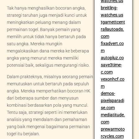
watches.us
breitling-
Tak hanya menghasilkan bocoran angka,
watches.us
strategi taruhan juga menjadi kunci untuk
tgarnettcent
meningkatkan peluang menang dalam
rallautoads.
permainan togel. Banyak pemain yang
com
memilih untuk tidak hanya bertaruh pada
fixadvert.co
satu angka. Mereka mungkin
m
mengalokasikan dana mereka ke beberapa
autopluz.co
angka yang menurut mereka memiliki
save3time-
potensial baik, sekaligus mengurangi risiko.
c.com
Dalam prakteknya, misalnya seorang pemain
vexonhcf.co
memutuskan untuk bertaruh pada sepuluh
m
angka. Mereka memperhatikan bocoran HK
demos-
dari beberapa sumber dan menyusun
pixelsparadi
kombinasi berdasarkan pola yang muncul.
se.com
Tentu saja, strategi seperti ini memerlukan
mediatitude.
analisis yang mendalam dan pemahaman
com
yang baik mengenai bagaimana permainan
prewarmoto
togel itu berjalan.
rcycles.com