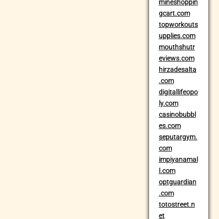
mineshoppin
gcart.com
topworkouts
upplies.com
mouthshutr
eviews.com
hirzadesalta
.com
digitallifeopo
ly.com
casinobubbl
es.com
seputargym.
com
impiyanamal
l.com
optguardian
.com
totostreet.n
et