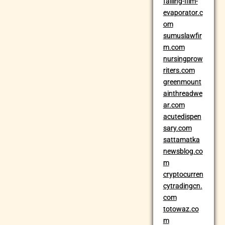
falling-film-
evaporator.c
om
sumuslawfir
m.com
nursingprow
riters.com
greenmount
ainthreadwe
ar.com
acutedispen
sary.com
sattamatka
newsblog.co
m
cryptocurren
cytradingcn.
com
totowaz.co
m