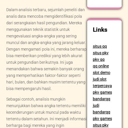
Dalam analisis terbaru, sejumlah peneliti dan
analis data mencoba mengidentifikasi pola
dari serangkaian hasil pengundian. Mereka
Links
menggunakan teknik statistik untuk
mengevaluasi angka-angka yang sering
muncul dan angka-angka yang jarang keluar.
situs qq
Dengan mengamati pola ini, mereka berharap
situs pkv
bisa memberikan prediksi yang lebih akurat
pkv qq
untuk pengundian berikutnya. Ini juga
qq online
menandakan bahwa semakin banyak orang
slot demo
yang memperhatikan faktor-faktor seperti
judi slot
hari, bulan, dan bahkan musim tertentu yang
terpercaya
bisa mempengaruhi hasil.
pkv games
bandarqq
Sebagai contoh, analisis mungkin
judi
menunjukkan bahwa angka tertentu memiliki
bandarqq
kecenderungan untuk muncul pada waktu
pkv games
tertentu dalam setahun. Ini menjadi informasi
situs pkv
berharga bagi mereka yang ingin