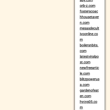
aby.com
orb-z.com
fosterscoac
hhousetaver
n.com
mesasdecult
ivoonline.co
m
boilersnbits.
com
latestviralpo
st.com
newfreeartic
le.com
blitzpowerus
a.com
gardenofeat
en.com
hycys05.co
m