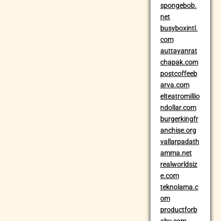
spongebob.
net
busyboxintl.
com
auttayanrat
chapak.com
postcoffeeb
arva.com
elteatromillio
ndollar.com
burgerkingfr
anchise.org
vallarpadath
amma.net
realworldsiz
e.com
teknolama.c
om
productforb