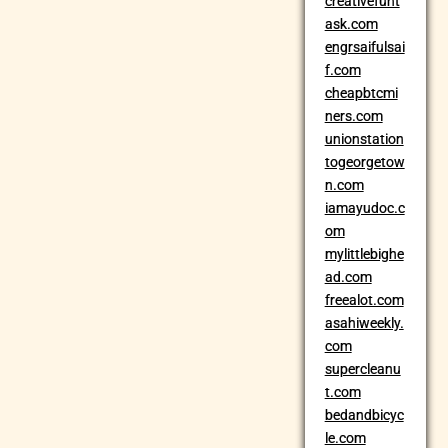
creativefunt
ask.com
engrsaifulsai
f.com
cheapbtcmi
ners.com
unionstation
togeorgetow
n.com
iamayudoc.c
om
mylittlebighe
ad.com
freealot.com
asahiweekly.
com
supercleanu
t.com
bedandbicyc
le.com