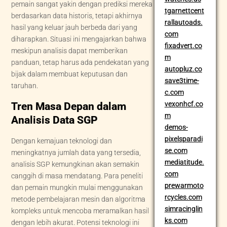
pemain sangat yakin dengan prediksi mereka
tgarnettcent
berdasarkan data historis, tetapi akhirnya
rallautoads.
hasil yang keluar jauh berbeda dari yang
com
diharapkan. Situasi ini mengajarkan bahwa
fixadvert.co
meskipun analisis dapat memberikan
m
panduan, tetap harus ada pendekatan yang
autopluz.co
bijak dalam membuat keputusan dan
save3time-
taruhan.
c.com
vexonhcf.co
Tren Masa Depan dalam
m
Analisis Data SGP
demos-
pixelsparadi
Dengan kemajuan teknologi dan
se.com
meningkatnya jumlah data yang tersedia,
mediatitude.
analisis SGP kemungkinan akan semakin
com
canggih di masa mendatang. Para peneliti
prewarmoto
dan pemain mungkin mulai menggunakan
rcycles.com
metode pembelajaran mesin dan algoritma
simracinglin
kompleks untuk mencoba meramalkan hasil
ks.com
dengan lebih akurat. Potensi teknologi ini