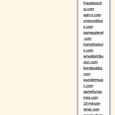
fraudwatch
ai.com
aem-x.com
cryptooblog
s.com
gameuplevel
.com
homethestyl
e.com
amuldistribu
tion.com
borobuddur.
com
wundermusi
c.com
gamefunga
mes.com
25-minute-
timer.com