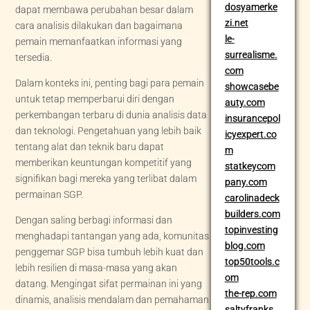
dosyamerke
dapat membawa perubahan besar dalam
zi.net
cara analisis dilakukan dan bagaimana
le-
pemain memanfaatkan informasi yang
surrealisme.
tersedia.
com
Dalam konteks ini, penting bagi para pemain
showcasebe
untuk tetap memperbarui diri dengan
auty.com
perkembangan terbaru di dunia analisis data
insurancepol
dan teknologi. Pengetahuan yang lebih baik
icyexpert.co
tentang alat dan teknik baru dapat
m
memberikan keuntungan kompetitif yang
statkeycom
signifikan bagi mereka yang terlibat dalam
pany.com
permainan SGP.
carolinadeck
builders.com
Dengan saling berbagi informasi dan
topinvesting
menghadapi tantangan yang ada, komunitas
blog.com
penggemar SGP bisa tumbuh lebih kuat dan
top50tools.c
lebih resilien di masa-masa yang akan
om
datang. Mengingat sifat permainan ini yang
the-rep.com
dinamis, analisis mendalam dan pemahaman
saltyfranks.