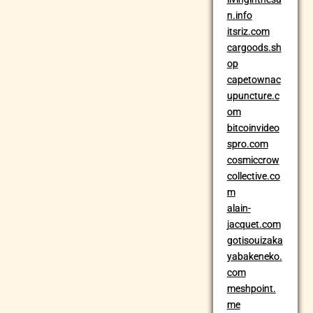
n.info
itsriz.com
cargoods.sh
op
capetownac
upuncture.c
om
bitcoinvideo
spro.com
cosmiccrow
collective.co
m
alain-
jacquet.com
gotisouizaka
yabakeneko.
com
meshpoint.
me