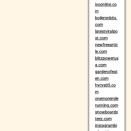
ivoonline.co
m
boilersnbits.
com
latestviralpo
st.com
newfreeartic
le.com
blitzpowerus
a.com
gardenofeat
en.com
hycys05.co
m
onemoremile
running.com
snowboards
teez.com
instagrambi