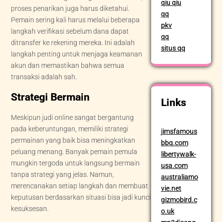
qiu qiu
proses penarikan juga harus diketahui.
qq
Pemain sering kali harus melalui beberapa
pkv
langkah verifikasi sebelum dana dapat
qq
ditransfer ke rekening mereka. Ini adalah
situs qq
langkah penting untuk menjaga keamanan
akun dan memastikan bahwa semua
transaksi adalah sah.
Strategi Bermain
Links
Meskipun judi online sangat bergantung
pada keberuntungan, memiliki strategi
jimsfamous
permainan yang baik bisa meningkatkan
bbq.com
peluang menang. Banyak pemain pemula
libertywalk-
mungkin tergoda untuk langsung bermain
usa.com
tanpa strategi yang jelas. Namun,
australiamo
merencanakan setiap langkah dan membuat
vie.net
keputusan berdasarkan situasi bisa jadi kunci
gizmobird.c
kesuksesan.
o.uk