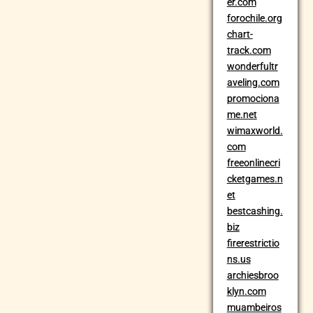
er.com
forochile.org
chart-
track.com
wonderfultr
aveling.com
promociona
me.net
wimaxworld.
com
freeonlinecri
cketgames.n
et
bestcashing.
biz
firerestrictio
ns.us
archiesbroo
klyn.com
muambeiros