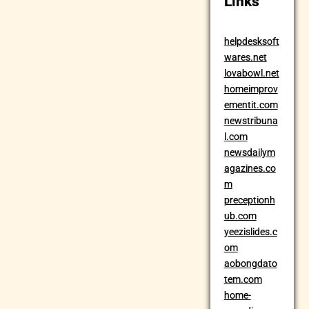
Links
helpdesksoft
wares.net
lovabowl.net
homeimprov
ementit.com
newstribuna
l.com
newsdailym
agazines.co
m
preceptionh
ub.com
yeezislides.c
om
aobongdato
tem.com
home-