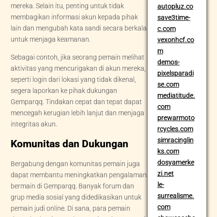
mereka. Selain itu, penting untuk tidak
autopluz.co
membagikan informasi akun kepada pihak
save3time-
lain dan mengubah kata sandi secara berkala
c.com
untuk menjaga keamanan.
vexonhcf.co
m
Sebagai contoh, jika seorang pemain melihat
demos-
aktivitas yang mencurigakan di akun mereka,
pixelsparadi
seperti login dari lokasi yang tidak dikenal,
se.com
segera laporkan ke pihak dukungan
mediatitude.
Gemparqq. Tindakan cepat dan tepat dapat
com
mencegah kerugian lebih lanjut dan menjaga
prewarmoto
integritas akun.
rcycles.com
simracinglin
Komunitas dan Dukungan
ks.com
dosyamerke
Bergabung dengan komunitas pemain juga
zi.net
dapat membantu meningkatkan pengalaman
le-
bermain di Gemparqq. Banyak forum dan
surrealisme.
grup media sosial yang didedikasikan untuk
com
pemain judi online. Di sana, para pemain