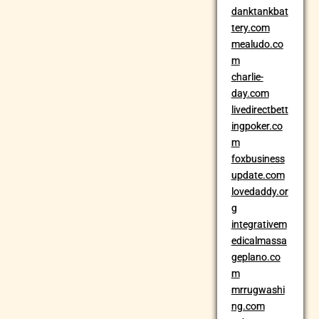
danktankbat
tery.com
mealudo.co
m
charlie-
day.com
livedirectbett
ingpoker.co
m
foxbusiness
update.com
lovedaddy.or
g
integrativem
edicalmassa
geplano.co
m
mrrugwashi
ng.com