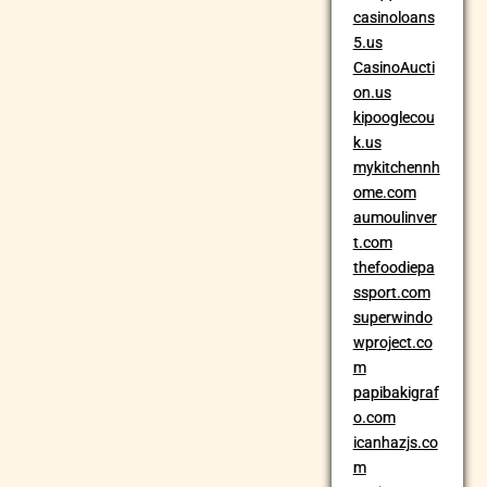
casinoloans
5.us
CasinoAucti
on.us
kipooglecou
k.us
mykitchennh
ome.com
aumoulinver
t.com
thefoodiepa
ssport.com
superwindo
wproject.co
m
papibakigraf
o.com
icanhazjs.co
m