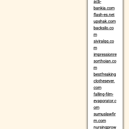
acb-
bankia.com
flash-es.net
upshak.com
backsilo.co
m
siviralqq.co
m
impressionre
sorthoian.co
m
bestfreaking
clothesever.
com
falling-film-
evaporator.c
om
sumuslawfir
m.com
nursingprow