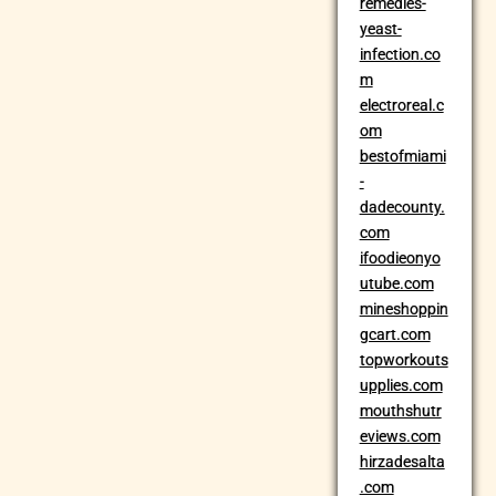
remedies-
yeast-
infection.co
m
electroreal.c
om
bestofmiami
-
dadecounty.
com
ifoodieonyo
utube.com
mineshoppin
gcart.com
topworkouts
upplies.com
mouthshutr
eviews.com
hirzadesalta
.com