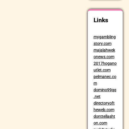
Links
mygambling
story.com
majalahwek
onews.com
2017hogano
utlet.com
pelmanec.co
m
domino99qq
.net
directoryoft
heweb.com
donttellasht
on.com