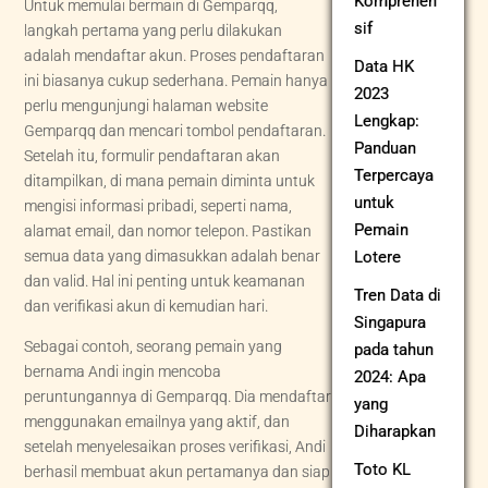
Komprehen
Untuk memulai bermain di Gemparqq,
sif
langkah pertama yang perlu dilakukan
adalah mendaftar akun. Proses pendaftaran
Data HK
ini biasanya cukup sederhana. Pemain hanya
2023
perlu mengunjungi halaman website
Lengkap:
Gemparqq dan mencari tombol pendaftaran.
Panduan
Setelah itu, formulir pendaftaran akan
Terpercaya
ditampilkan, di mana pemain diminta untuk
untuk
mengisi informasi pribadi, seperti nama,
Pemain
alamat email, dan nomor telepon. Pastikan
semua data yang dimasukkan adalah benar
Lotere
dan valid. Hal ini penting untuk keamanan
Tren Data di
dan verifikasi akun di kemudian hari.
Singapura
Sebagai contoh, seorang pemain yang
pada tahun
bernama Andi ingin mencoba
2024: Apa
peruntungannya di Gemparqq. Dia mendaftar
yang
menggunakan emailnya yang aktif, dan
Diharapkan
setelah menyelesaikan proses verifikasi, Andi
Toto KL
berhasil membuat akun pertamanya dan siap