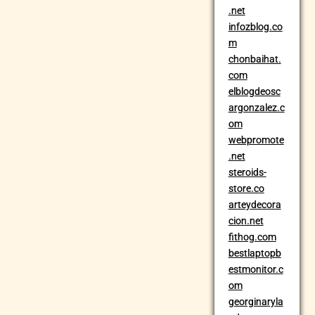
.net
infozblog.co
m
chonbaihat.
com
elblogdeosc
argonzalez.c
om
webpromote
.net
steroids-
store.co
arteydecora
cion.net
fithog.com
bestlaptopb
estmonitor.c
om
georginaryla