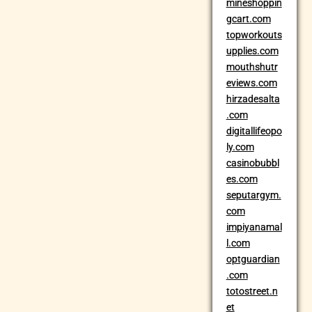
mineshoppin
gcart.com
topworkouts
upplies.com
mouthshutr
eviews.com
hirzadesalta
.com
digitallifeopo
ly.com
casinobubbl
es.com
seputargym.
com
impiyanamal
l.com
optguardian
.com
totostreet.n
et