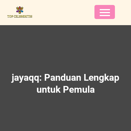
Skip
to
content
jayaqq: Panduan Lengkap
untuk Pemula