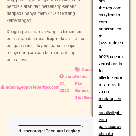
om
pembelajaran dan bersenang-senang,
the-rep.com
daripada hanya memikirkan tentang
saltyfranks.
kemenangan.
com
annerani.co
Dengan pemahaman yang baik mengenai
m
permainan dan rasa disiplin dalam bermain,
jazzatude.co
pengalaman di Jayaqq dapat menjadi
m
menyenangkan dan bermanfaat bagi
0022pa.com
pemainnya.
zeroshare.in
Casino
fo
June
Online
,
bilesinc.com
21,
Pkv
milaretreatn
2025
Games
,
z.com
Slot Gacor
modaagi.co
m
smallvilleph.
com
Post
galiciasuroe
menaraqq: Panduan Lengkap
navigation
ste.info