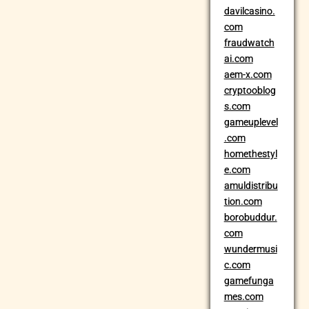
davilcasino.
com
fraudwatch
ai.com
aem-x.com
cryptooblog
s.com
gameuplevel
.com
homethestyl
e.com
amuldistribu
tion.com
borobuddur.
com
wundermusi
c.com
gamefunga
mes.com