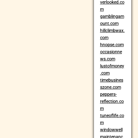
verlooked.co
m
gamblingam
ount.com
hillclimbwax.
com
hnopse.com
occasionne
ws.com
lustofmoney
.com
timebusines
szone.com
peppers-
reflection.co
m
tuneoflife.co
m
windowwell
maintenanc