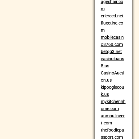
agechair.co
m
ericreed.net
fluxetine.co
m
mobilecasin
o8760.com
betqq3.net
casinoloans
5.us
CasinoAucti
on.us
kipooglecou
k.us
mykitchennh
ome.com
aumoulinver
t.com
thefoodiepa
ssport.com