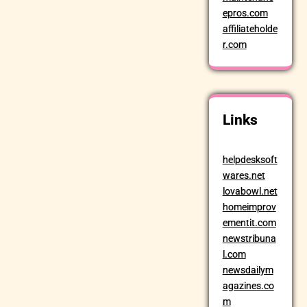
epros.com
affiliateholde
r.com
Links
helpdesksoft
wares.net
lovabowl.net
homeimprov
ementit.com
newstribuna
l.com
newsdailym
agazines.co
m