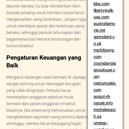
bbq.com
deposit mereka, itu bisa memberikan lebih
libertywalk-
banyak peluang untuk bermain tanpa harus
usa.com
mengeluarkan uang tambahan. Jangan ragu
australiamo
untuk membaca syarat dan ketentuan yang
vie.net
berlaku, sehingga pemula tahu kapan dan
gizmobird.c
bagaimana bisa menarik keuntungan dari
o.uk
bonus tersebut.
mp3djsong.
Pengaturan Keuangan yang
com
coursdangla
Baik
istoulouse.c
om
Mengatur keuangan saat bermain di Jayaqq
neptunuslex.
sangat penting untuk mencegah kerugian
com
yang tidak diinginkan. Pemula harus
auguri-di-
menetapkan anggaran sebelum mulai
natale.info
bermain dan patuhi anggaran tersebut.
michelewatc
Misalnya, jika seseorang memutuskan untuk
h.us
menghabiskan sejumlah uang tertentu dalam
omega--
seminggu, mereka harus berpegang teguh