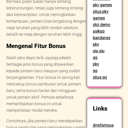
Bermain poker bukan hanya tentang
pkv games
keberuntungan, tetapi juga tentang strategi
situs pkv
dan keterampilan. Untuk meningkatkan
games
kemampuan, pemain bisa bergabung dengan
slot demo
meja taruhan yang lebih rendah sebelum
asikqq
beralih ke meja dengan taruhan lebih tinggi.
bandarqq
pkv
Mengenal Fitur Bonus
qiu qiu
qq
Salah satu daya tarik Jayaqq adalah
pkv
berbagai jenis bonus yang ditawarkan
qq
kepada pemain baru maupun yang sudah
situs qq
berpengalaman. Fitur bonus ini sering kali
mencakup bonus sambutan untuk pemain
baru, serta bonus harian dan mingguan
untuk pemain aktif. Pemula sebaiknya
memanfaatkan bonus ini untuk
Links
memperbesar modal mereka.
Contohnya, jika pemain baru mendapatkan
jimsfamous
bonus sambutan yang meningkatkan jumlah