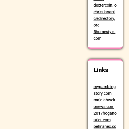
dextercoin.io
christianarti
cledirectory.
org
5homestyle.
com
Links
mygambling
story.com
majalahwek
onews.com
2017hogano
utlet.com
pelmanec.co