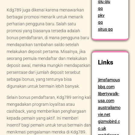
qiu qiu
qq
Kdg789 juga dikenal karena menawarkan
pkv
berbagai promosi menarik untuk menarik
qq
perhatian pengguna baru. Salah satu
situs qq
promosi yang biasanya tersedia adalah
bonus pendaftaran, di mana pengguna baru
mendapatkan tambahan saldo setelah
melakukan deposit pertama. Misalnya, jika
seorang pemula mendaftar dan melakukan
Links
deposit awal, mereka mungkin mendapatkan
persentase dari jumlah deposit tersebut
sebagai bonus, yang tentunya bisa
jimsfamous
digunakan untuk bermain lebih banyak.
bbq.com
libertywalk-
Selain bonus pendaftaran, Kdg789 sering kali
usa.com
mengadakan program loyalitas atau
australiamo
cashback, yang memberikan penghargaan
vie.net
kepada pemain yang aktif. Ini memberi
gizmobird.c
insentif bagi pemain untuk terus bermain dan
o.uk
menikmati pengalaman mereka di Kdg789.