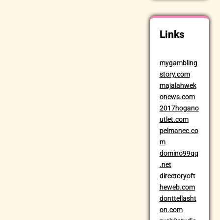
Links
mygambling
story.com
majalahwek
onews.com
2017hogano
utlet.com
pelmanec.co
m
domino99qq
.net
directoryoft
heweb.com
donttellasht
on.com