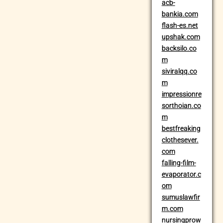
acb-
bankia.com
flash-es.net
upshak.com
backsilo.co
m
siviralqq.co
m
impressionre
sorthoian.co
m
bestfreaking
clothesever.
com
falling-film-
evaporator.c
om
sumuslawfir
m.com
nursingprow