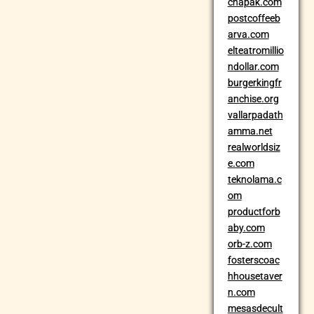
chapak.com
postcoffeeb
arva.com
elteatromillio
ndollar.com
burgerkingfr
anchise.org
vallarpadath
amma.net
realworldsiz
e.com
teknolama.c
om
productforb
aby.com
orb-z.com
fosterscoac
hhousetaver
n.com
mesasdecult