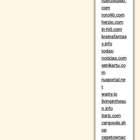
rush3studio.
com
roro90.com
herzio.com
in-hi5.com
krainafantas
y.info
todas-
noticias.com
senikartu.co
m
rusportal.ne
t
watty.io
livinginthesu
n.info
itsriz.com
cargoods.sh
op
capetownac