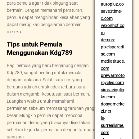
para pemula agar tidak bingung saat
autopluz.co
bermain. Dengan memahami peraturan,
save3time-
pemula dapat menghindari kesalahan yang
c.com
dapat merugikan pengalaman bermain
vexonhcf.co
mereka.
m
demos-
Tips untuk Pemula
pixelsparadi
Menggunakan Kdg789
se.com
mediatitude.
Bagi pemula yang baru bergabung dengan
com
Kdg789, sangat penting untuk memulai
prewarmoto
dengan bijaksana. Salah satu tips yang
rcycles.com
berguna adalah untuk tidak terburu-buru
simracinglin
dalam mengambil keputusan saat bermain.
ks.com
Luangkan waktu untuk memahami
dosyamerke
permainan sebelum memasang taruhan yang
zi.net
besar. Mungkin pemula dapat mencoba
le-
permainan demo yang biasanya disediakan
surrealisme.
sebelum terjun ke permainan dengan taruhan
com
uang asli.