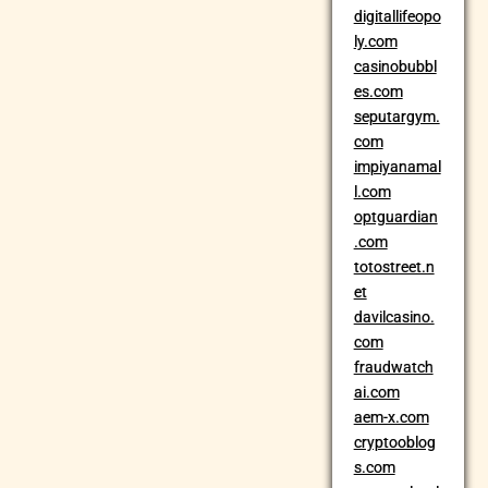
digitallifeopo
ly.com
casinobubbl
es.com
seputargym.
com
impiyanamal
l.com
optguardian
.com
totostreet.n
et
davilcasino.
com
fraudwatch
ai.com
aem-x.com
cryptooblog
s.com