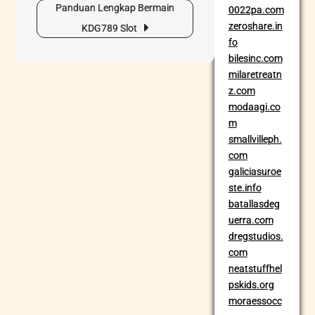
Panduan Lengkap Bermain
0022pa.com
zeroshare.in
KDG789 Slot
fo
bilesinc.com
milaretreatn
z.com
modaagi.co
m
smallvilleph.
com
galiciasuroe
ste.info
batallasdeg
uerra.com
dregstudios.
com
neatstuffhel
pskids.org
moraessocc