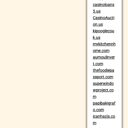
casinoloans
5.us
CasinoAucti
on.us
kipooglecou
k.us
mykitchennh
ome.com
aumoulinver
t.com
thefoodiepa
ssport.com
superwindo
wproject.co
m
papibakigraf
o.com
icanhazjs.co
m