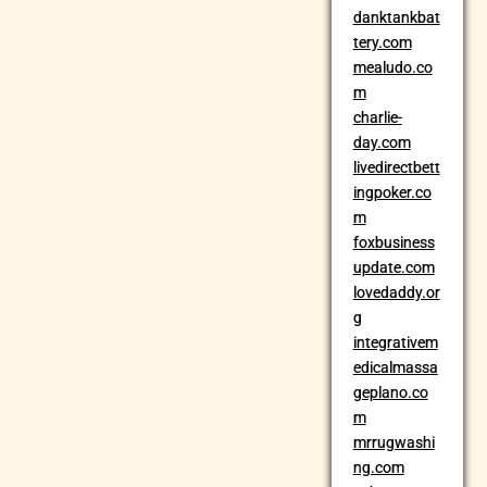
danktankbat
tery.com
mealudo.co
m
charlie-
day.com
livedirectbett
ingpoker.co
m
foxbusiness
update.com
lovedaddy.or
g
integrativem
edicalmassa
geplano.co
m
mrrugwashi
ng.com