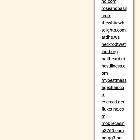
nd.com
roseandbasil
.com
thewhitewhi
telights.com
atdhe.ws
heckrodtwet
land.org
halfheardint
hestillness.c
om
mybestmass
agechair.co
m
ericreed.net
fluxetine.co
m
mobilecasin
o8760.com
betqq3.net