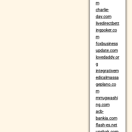
m
charlie-
day.com
livedirectbett
ingpoker.co
m
foxbusiness
update.com
lovedaddy.or
g
integrativem
edicalmassa
geplano.co
m
mrrugwashi
ng.com
acb-
bankia.com
flash-es.net
upshak.com