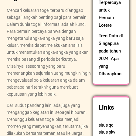
Terpercaya
untuk
Mencari keluaran togel terbaru dianggap
sebagai langkah penting bagi para pemain.
Pemain
Dalam dunia togel, informasi adalah kunci.
Lotere
Para pemain percaya bahwa dengan
Tren Data di
mengetahui angka-angka yang baru saja
Singapura
keluar, mereka dapat melakukan analisis
pada tahun
untuk menentukan angka-angka yang akan
2024: Apa
mereka pasang di periode berikutnya.
yang
Misalnya, seseorang yang baru
memenangkan sejumlah uang mungkin ingin
Diharapkan
mengevaluasi pola keluaran angka dalam
beberapa hari terakhir guna membuat
keputusan yang lebih baik.
Dari sudut pandang lain, ada juga yang
Links
menganggap kegiatan ini sebagai hiburan.
Menunggu keluaran togel bisa menjadi
situs qq
momen yang menyenangkan, terutama jika
situs pkv
dilakukan bersama teman atau keluarga.