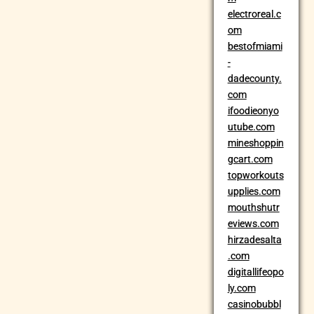
electroreal.c
om
bestofmiami
-
dadecounty.
com
ifoodieonyo
utube.com
mineshoppin
gcart.com
topworkouts
upplies.com
mouthshutr
eviews.com
hirzadesalta
.com
digitallifeopo
ly.com
casinobubbl