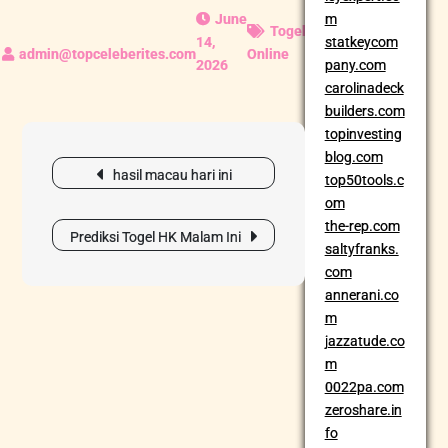
June
m
Togel
14,
statkeycom
Online
2026
pany.com
carolinadeck
builders.com
topinvesting
Post
blog.com
hasil macau hari ini
navigation
top50tools.c
om
the-rep.com
Prediksi Togel HK Malam Ini
saltyfranks.
com
annerani.co
m
jazzatude.co
m
0022pa.com
zeroshare.in
fo