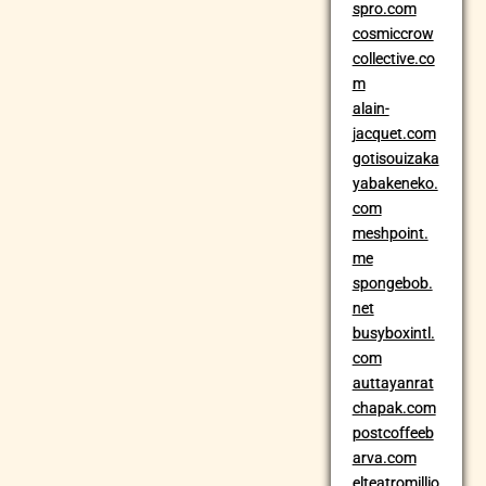
spro.com
cosmiccrow
collective.co
m
alain-
jacquet.com
gotisouizaka
yabakeneko.
com
meshpoint.
me
spongebob.
net
busyboxintl.
com
auttayanrat
chapak.com
postcoffeeb
arva.com
elteatromillio