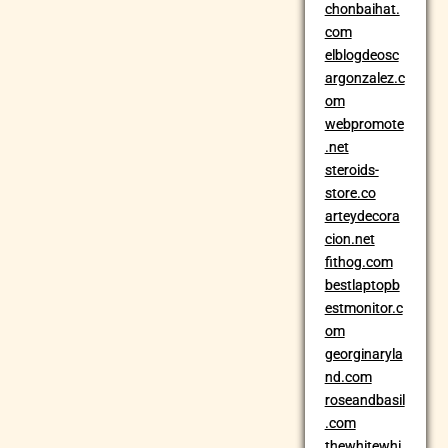
chonbaihat.
com
elblogdeosc
argonzalez.c
om
webpromote
.net
steroids-
store.co
arteydecora
cion.net
fithog.com
bestlaptopb
estmonitor.c
om
georginaryla
nd.com
roseandbasil
.com
thewhitewhi