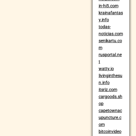
in-hi5.com
krainafantas
y.info
todas-
noticias.com
senikartu.co
m
rusportal.ne
t
watty.io
livinginthesu
n.info
itsriz.com
cargoods.sh
op
capetownac
upuncture.c
om
bitcoinvideo