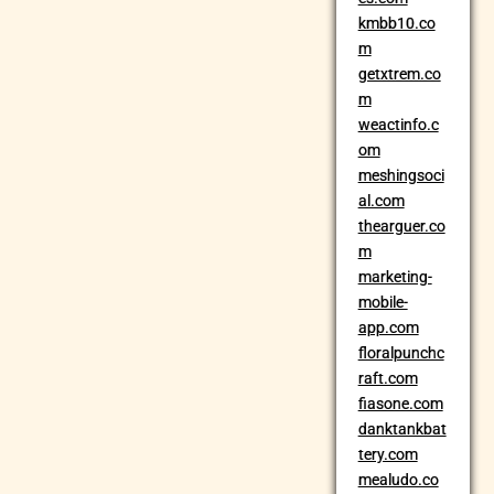
kmbb10.co
m
getxtrem.co
m
weactinfo.c
om
meshingsoci
al.com
thearguer.co
m
marketing-
mobile-
app.com
floralpunchc
raft.com
fiasone.com
danktankbat
tery.com
mealudo.co