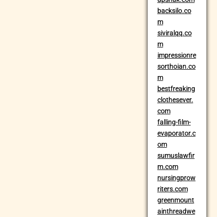
backsilo.co
m
siviralqq.co
m
impressionre
sorthoian.co
m
bestfreaking
clothesever.
com
falling-film-
evaporator.c
om
sumuslawfir
m.com
nursingprow
riters.com
greenmount
ainthreadwe