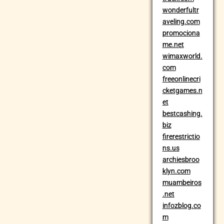
wonderfultr
aveling.com
promociona
me.net
wimaxworld.
com
freeonlinecri
cketgames.n
et
bestcashing.
biz
firerestrictio
ns.us
archiesbroo
klyn.com
muambeiros
.net
infozblog.co
m