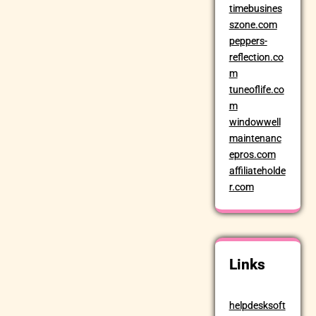
timebusines
szone.com
peppers-
reflection.co
m
tuneoflife.co
m
windowwell
maintenanc
epros.com
affiliateholde
r.com
Links
helpdesksoft