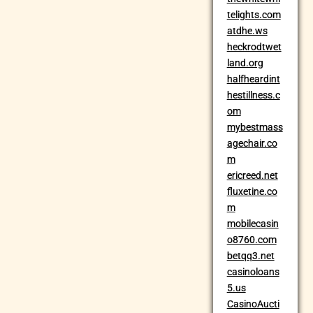
telights.com
atdhe.ws
heckrodtwet
land.org
halfheardint
hestillness.c
om
mybestmass
agechair.co
m
ericreed.net
fluxetine.co
m
mobilecasin
o8760.com
betqq3.net
casinoloans
5.us
CasinoAucti