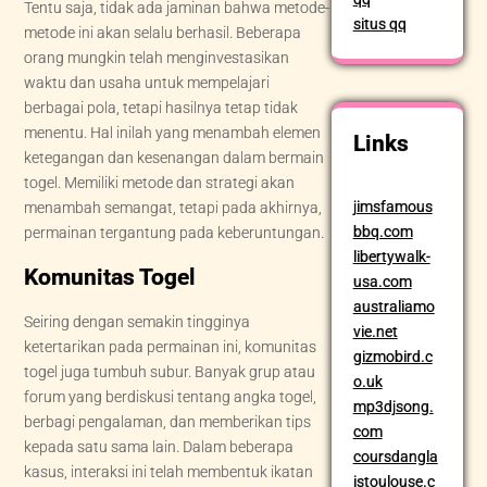
Tentu saja, tidak ada jaminan bahwa metode-
situs qq
metode ini akan selalu berhasil. Beberapa
orang mungkin telah menginvestasikan
waktu dan usaha untuk mempelajari
berbagai pola, tetapi hasilnya tetap tidak
menentu. Hal inilah yang menambah elemen
Links
ketegangan dan kesenangan dalam bermain
togel. Memiliki metode dan strategi akan
jimsfamous
menambah semangat, tetapi pada akhirnya,
bbq.com
permainan tergantung pada keberuntungan.
libertywalk-
Komunitas Togel
usa.com
australiamo
Seiring dengan semakin tingginya
vie.net
ketertarikan pada permainan ini, komunitas
gizmobird.c
togel juga tumbuh subur. Banyak grup atau
o.uk
forum yang berdiskusi tentang angka togel,
mp3djsong.
berbagi pengalaman, dan memberikan tips
com
kepada satu sama lain. Dalam beberapa
coursdangla
kasus, interaksi ini telah membentuk ikatan
istoulouse.c