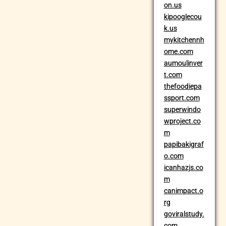
on.us
kipooglecou
k.us
mykitchennh
ome.com
aumoulinver
t.com
thefoodiepa
ssport.com
superwindo
wproject.co
m
papibakigraf
o.com
icanhazjs.co
m
canimpact.o
rg
goviralstudy.
com