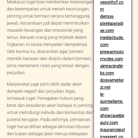
Meskipun togel bisa memberikan kesenangan
vexonhcf.co
dan kesempatan untuk meraih keuntungan,
m
penting untuk bermain secara bertanggung
demos-
jawab. Kecanduan judi dapat menimbulkan
pixelsparadi
masalah keuangan dan emosional yang
se.com
serius. Banyak orang yang terjebak dalam
mediatitude.
lingkaran ini tanpa menyadari dampaknya.
com
Oleh karena itu, disarankan agar pemain
prewarmoto
memiliki batasan dan disiplin dalam bermain,
rcycles.com
serta memahami risiko yang terkait dengan
simracinglin
perjudian.
ks.com
dosyamerke
Masyarakat juga perlu lebih sadar akan
zi.net
dampak negatif dari perjudian ilegal,
le-
termasuk togel. Penegakan hukum yang
surrealisme.
ketat dan kesadaran akan bahaya ini penting
com
untuk melindungi individu dan komunitas dari
showcasebe
potensi kerugian. Pada akhirnya, permainan
auty.com
togel harus dilihat sebagai aktivitas hiburan
insurancepol
dan bukan sebagai jalan menuju kekayaan.
icyexpert.co