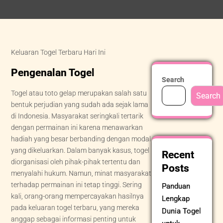
Keluaran Togel Terbaru Hari Ini
Pengenalan Togel
Search
Togel atau toto gelap merupakan salah satu
Search
bentuk perjudian yang sudah ada sejak lama
di Indonesia. Masyarakat seringkali tertarik
dengan permainan ini karena menawarkan
hadiah yang besar berbanding dengan modal
yang dikeluarkan. Dalam banyak kasus, togel
Recent
diorganisasi oleh pihak-pihak tertentu dan
Posts
menyalahi hukum. Namun, minat masyarakat
terhadap permainan ini tetap tinggi. Sering
Panduan
kali, orang-orang mempercayakan hasilnya
Lengkap
pada keluaran togel terbaru, yang mereka
Dunia Togel
anggap sebagai informasi penting untuk