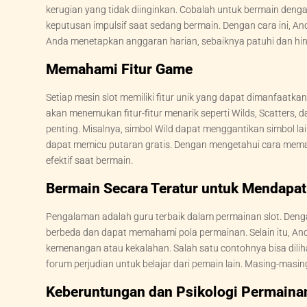
kerugian yang tidak diinginkan. Cobalah untuk bermain den
keputusan impulsif saat sedang bermain. Dengan cara ini, And
Anda menetapkan anggaran harian, sebaiknya patuhi dan hi
Memahami Fitur Game
Setiap mesin slot memiliki fitur unik yang dapat dimanfaatka
akan menemukan fitur-fitur menarik seperti Wilds, Scatters, 
penting. Misalnya, simbol Wild dapat menggantikan simbol 
dapat memicu putaran gratis. Dengan mengetahui cara memanf
efektif saat bermain.
Bermain Secara Teratur untuk Mendapa
Pengalaman adalah guru terbaik dalam permainan slot. Denga
berbeda dan dapat memahami pola permainan. Selain itu, An
kemenangan atau kekalahan. Salah satu contohnya bisa dilih
forum perjudian untuk belajar dari pemain lain. Masing-masin
Keberuntungan dan Psikologi Permaina