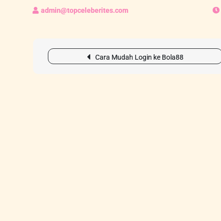
Post
Cara Mudah Login ke Bola88
navigation