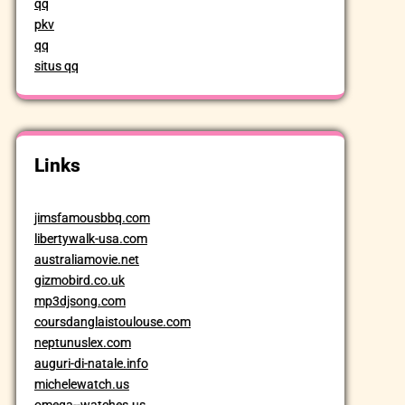
qq
pkv
qq
situs qq
Links
jimsfamousbbq.com
libertywalk-usa.com
australiamovie.net
gizmobird.co.uk
mp3djsong.com
coursdanglaistoulouse.com
neptunuslex.com
auguri-di-natale.info
michelewatch.us