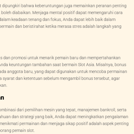
pat dipungkiri bahwa keberuntungan juga memainkan peranan penting
k boleh diabaikan. Menjaga mental positif dapat memengaruhi cara
alam keadaan tenang dan fokus, Anda dapat lebih baik dalam
ermain dan beristirahat ketika merasa stres adalah langkah yang
nus dan promosi untuk menarik pemain baru dan mempertahankan
nda keuntungan tambahan saat bermain Slot Asia. Misalnya, bonus
kepada anggota baru, yang dapat digunakan untuk mencoba permainan
aca syarat dan ketentuan sebelum mengambil bonus tersebut, agar
kan.
an
mbinasi dari pemilihan mesin yang tepat, manajemen bankroll, serta
ahuan dan strategi yang baik, Anda dapat meningkatkan pengalaman
menikmati permainan dan menjaga sikap positif adalah aspek penting
eorang pemain slot.