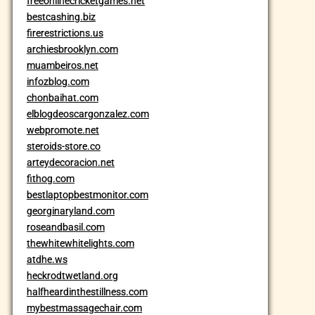
freeonlinecricketgames.net
bestcashing.biz
firerestrictions.us
archiesbrooklyn.com
muambeiros.net
infozblog.com
chonbaihat.com
elblogdeoscargonzalez.com
webpromote.net
steroids-store.co
arteydecoracion.net
fithog.com
bestlaptopbestmonitor.com
georginaryland.com
roseandbasil.com
thewhitewhitelights.com
atdhe.ws
heckrodtwetland.org
halfheardinthestillness.com
mybestmassagechair.com