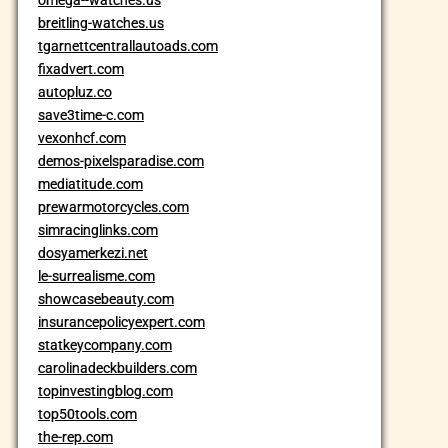
omega--watches.us
breitling-watches.us
tgarnettcentrallautoads.com
fixadvert.com
autopluz.co
save3time-c.com
vexonhcf.com
demos-pixelsparadise.com
mediatitude.com
prewarmotorcycles.com
simracinglinks.com
dosyamerkezi.net
le-surrealisme.com
showcasebeauty.com
insurancepolicyexpert.com
statkeycompany.com
carolinadeckbuilders.com
topinvestingblog.com
top50tools.com
the-rep.com