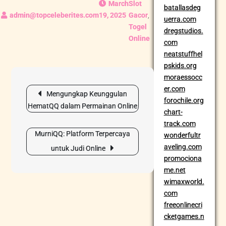
March
Slot
batallasdeg
19, 2025
Gacor
,
uerra.com
Togel
dregstudios.
Online
com
neatstuffhel
pskids.org
moraessocc
Post
er.com
Mengungkap Keunggulan
navigation
forochile.org
HematQQ dalam Permainan Online
chart-
track.com
MurniQQ: Platform Terpercaya
wonderfultr
aveling.com
untuk Judi Online
promociona
me.net
wimaxworld.
com
freeonlinecri
cketgames.n