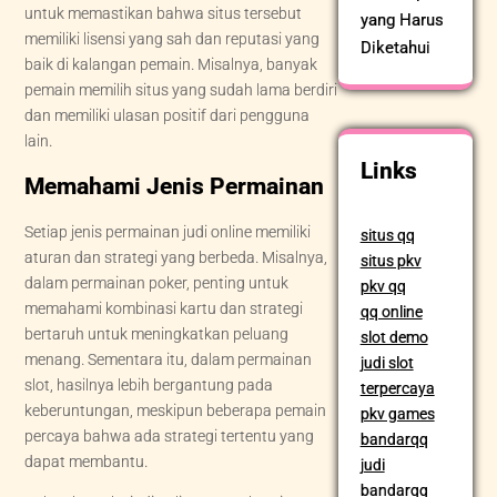
untuk memastikan bahwa situs tersebut
yang Harus
memiliki lisensi yang sah dan reputasi yang
Diketahui
baik di kalangan pemain. Misalnya, banyak
pemain memilih situs yang sudah lama berdiri
dan memiliki ulasan positif dari pengguna
lain.
Links
Memahami Jenis Permainan
Setiap jenis permainan judi online memiliki
situs qq
aturan dan strategi yang berbeda. Misalnya,
situs pkv
dalam permainan poker, penting untuk
pkv qq
memahami kombinasi kartu dan strategi
qq online
bertaruh untuk meningkatkan peluang
slot demo
menang. Sementara itu, dalam permainan
judi slot
slot, hasilnya lebih bergantung pada
terpercaya
keberuntungan, meskipun beberapa pemain
pkv games
percaya bahwa ada strategi tertentu yang
bandarqq
dapat membantu.
judi
bandarqq