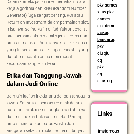
Dalam konteks judi online, memahami cara
pkv games
kerja algoritma dan RNG (Random Number
situs pkv
Generator) juga sangat penting. ROI atau
games
Return on Investment dalam permainan slot,
slot demo
misalnya, sering kali menjadi faktor penentu
asikqq
bagi pemain dalam memilih jenis permainan
bandarqq
untuk dimainkan. Ada banyak tabel kembali
pkv
yang tersedia untuk berbagai jenis slot yang
qiu qiu
dapat membantu pemain membuat
qq
keputusan yang lebih tepat.
pkv
qq
Etika dan Tanggung Jawab
situs qq
dalam Judi Online
Bermain judi online datang dengan tanggung
jawab. Seringkali, pemain terjebak dalam
harapan untuk memenangkan hadiah besar
Links
dan melupakan batasan mereka. Penting
untuk menetapkan batas waktu dan
anggaran sebelum mulai bermain. Banyak
jimsfamous