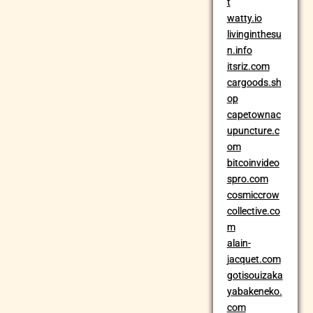
t
watty.io
livinginthesu
n.info
itsriz.com
cargoods.sh
op
capetownac
upuncture.c
om
bitcoinvideo
spro.com
cosmiccrow
collective.co
m
alain-
jacquet.com
gotisouizaka
yabakeneko.
com