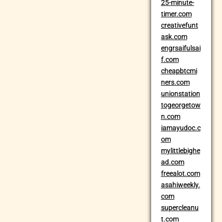
25-minute-
timer.com
creativefunt
ask.com
engrsaifulsai
f.com
cheapbtcmi
ners.com
unionstation
togeorgetow
n.com
iamayudoc.c
om
mylittlebighe
ad.com
freealot.com
asahiweekly.
com
supercleanu
t.com