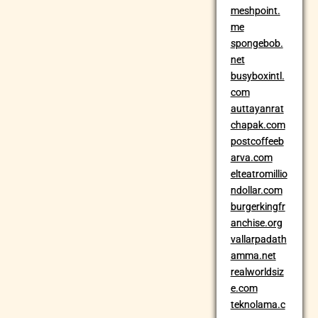
meshpoint.
me
spongebob.
net
busyboxintl.
com
auttayanrat
chapak.com
postcoffeeb
arva.com
elteatromillio
ndollar.com
burgerkingfr
anchise.org
vallarpadath
amma.net
realworldsiz
e.com
teknolama.c