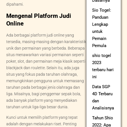
Dasarnya
dipahami.
Sio Togel:
Mengenal Platform Judi
Panduan
Online
Lengkap
untuk
Ada berbagai platform judi online yang
Pemain
tersedia, masing-masing dengan karakteristik
Pemula
unik dan permainan yang berbeda. Beberapa
situs menawarkan variasi permainan seperti
shio togel
poker, slot, dan permainan meja klasik seperti
2023
blackjack dan roulette. Selain itu, ada juga
terbaru hari
situs yang fokus pada taruhan olahraga,
ini
memungkinkan pengguna untuk memasang
Data SGP
taruhan pada berbagai jenis olahraga dan
4D Terbaru
liga. Misalnya, bagi penggemar sepak bola,
ada banyak platform yang menyediakan
dan
taruhan untuk liga-liga besar dunia.
Analisisnya
Kunci untuk memilih platform yang tepat
Tahun Shio
adalah dengan melakukan riset. Penting
2022: Apa