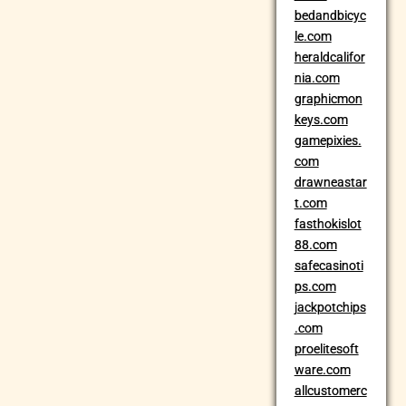
bedandbicyc
le.com
heraldcalifor
nia.com
graphicmon
keys.com
gamepixies.
com
drawneastar
t.com
fasthokislot
88.com
safecasinoti
ps.com
jackpotchips
.com
proelitesoft
ware.com
allcustomerc