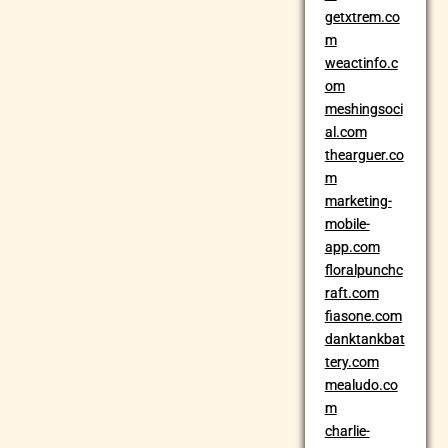
getxtrem.co
m
weactinfo.c
om
meshingsoci
al.com
thearguer.co
m
marketing-
mobile-
app.com
floralpunchc
raft.com
fiasone.com
danktankbat
tery.com
mealudo.co
m
charlie-