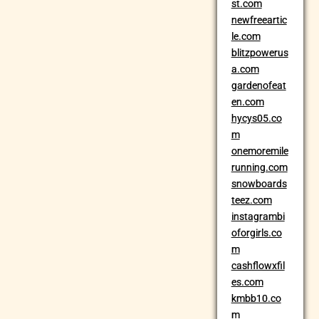
st.com
newfreeartic
le.com
blitzpowerus
a.com
gardenofeat
en.com
hycys05.co
m
onemoremile
running.com
snowboards
teez.com
instagrambi
oforgirls.co
m
cashflowxfil
es.com
kmbb10.co
m