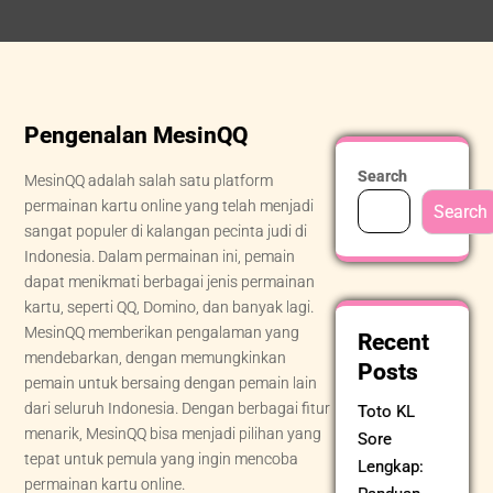
Pengenalan MesinQQ
Search
MesinQQ adalah salah satu platform
permainan kartu online yang telah menjadi
Search
sangat populer di kalangan pecinta judi di
Indonesia. Dalam permainan ini, pemain
dapat menikmati berbagai jenis permainan
kartu, seperti QQ, Domino, dan banyak lagi.
MesinQQ memberikan pengalaman yang
Recent
mendebarkan, dengan memungkinkan
Posts
pemain untuk bersaing dengan pemain lain
dari seluruh Indonesia. Dengan berbagai fitur
Toto KL
menarik, MesinQQ bisa menjadi pilihan yang
Sore
tepat untuk pemula yang ingin mencoba
Lengkap:
permainan kartu online.