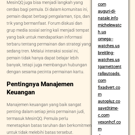
MesinQQ juga bisa menjadi langkah yang
com
cerdas bagi pemula. Di dalam komunitas ini,
auguri-di-
pemain dapat berbagi pengalaman, tips, dan
natale.info
trik yang bermanfaat. Forum diskusi dan
michelewatc
grup media sosial sering kali menjadi tempat
h.us
yang baik untuk mendapatkan informasi
omega--
terbaru tentang permainan dan strategi yang
watches.us
sedang tren. Melalui interaksi sosial ini,
breitling-
pemain tidak hanya dapat belajar lebih
watches.us
banyak, tetapi juga membangun hubungan
tgarnettcent
dengan sesama pecinta permainan kartu.
rallautoads.
com
Pentingnya Manajemen
fixadvert.co
Keuangan
m
autopluz.co
Manajemen keuangan yang baik sangat
save3time-
penting dalam setiap jenis permainan judi,
c.com
termasuk MesinQQ. Pemula perlu
vexonhcf.co
menetapkan batas taruhan dan berkomitmen
m
untuk tidak melebihi batas tersebut.