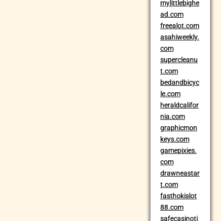
mylittlebighe
ad.com
freealot.com
asahiweekly.
com
supercleanu
t.com
bedandbicyc
le.com
heraldcalifor
nia.com
graphicmon
keys.com
gamepixies.
com
drawneastar
t.com
fasthokislot
88.com
safecasinoti