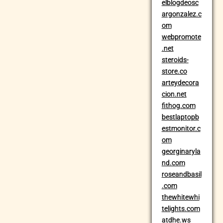
elblogdeosc
argonzalez.c
om
webpromote
.net
steroids-
store.co
arteydecora
cion.net
fithog.com
bestlaptopb
estmonitor.c
om
georginaryla
nd.com
roseandbasil
.com
thewhitewhi
telights.com
atdhe.ws