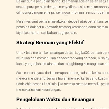
Dalam dunia perjudian daring, keamanan adalah salah satu 
antara para pemain dengan menyediakan sistem keamanan ya
dilindungi dengan enkripsi sehingga informasi sensitif tidak 
Misalnya, saat pemain melakukan deposit atau penarikan, sel
pemain tidak perlu khawatir tentang keamanan dana merek
layer keamanan tambahan bagi pemain.
Strategi Bermain yang Efektif
Untuk bisa meraih kemenangan dalam LogikaQQ, pemain perlu
keunikan dan memerlukan pendekatan yang berbeda. Misalny
kartu yang telah dimainkan dan menghitung kemungkinan kom
Satu contoh nyata dari penerapan strategi adalah ketika s
mereka mengetahui bahwa lawan memiliki kartu yang kuat, 
tidak lebih besar. Di sisi lain, jika mereka merasa memiliki 
memaksimalkan keuntungan.
Pengelolaan Waktu dan Keuangan