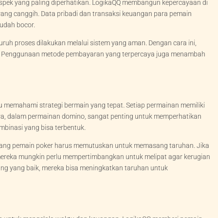
aspek yang paling diperhatikan. LogikaQQ membangun kepercayaan di
ng canggih. Data pribadi dan transaksi keuangan para pemain
mudah bocor.
uruh proses dilakukan melalui sistem yang aman. Dengan cara ini,
a. Penggunaan metode pembayaran yang terpercaya juga menambah
 memahami strategi bermain yang tepat. Setiap permainan memiliki
a, dalam permainan domino, sangat penting untuk memperhatikan
binasi yang bisa terbentuk.
eorang pemain poker harus memutuskan untuk memasang taruhan. Jika
mereka mungkin perlu mempertimbangkan untuk melipat agar kerugian
peluang yang baik, mereka bisa meningkatkan taruhan untuk