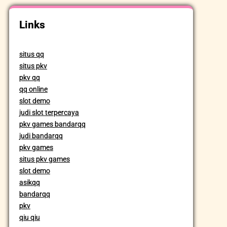
Links
situs qq
situs pkv
pkv qq
qq online
slot demo
judi slot terpercaya
pkv games bandarqq
judi bandarqq
pkv games
situs pkv games
slot demo
asikqq
bandarqq
pkv
qiu qiu