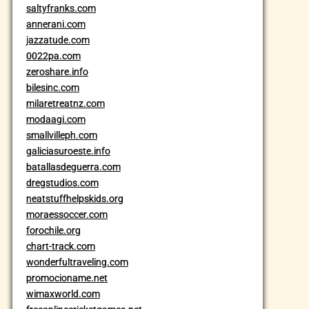
saltyfranks.com
annerani.com
jazzatude.com
0022pa.com
zeroshare.info
bilesinc.com
milaretreatnz.com
modaagi.com
smallvilleph.com
galiciasuroeste.info
batallasdeguerra.com
dregstudios.com
neatstuffhelpskids.org
moraessoccer.com
forochile.org
chart-track.com
wonderfultraveling.com
promocioname.net
wimaxworld.com