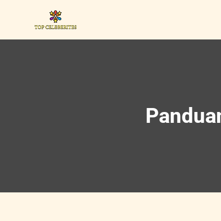
Skip
to
content
Pandua