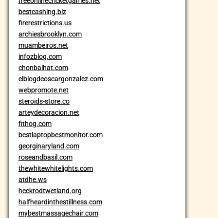
freeonlinecricketgames.net
bestcashing.biz
firerestrictions.us
archiesbrooklyn.com
muambeiros.net
infozblog.com
chonbaihat.com
elblogdeoscargonzalez.com
webpromote.net
steroids-store.co
arteydecoracion.net
fithog.com
bestlaptopbestmonitor.com
georginaryland.com
roseandbasil.com
thewhitewhitelights.com
atdhe.ws
heckrodtwetland.org
halfheardinthestillness.com
mybestmassagechair.com