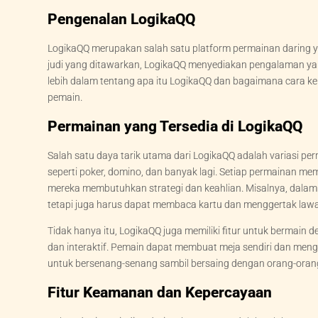
Pengenalan LogikaQQ
LogikaQQ merupakan salah satu platform permainan daring y
judi yang ditawarkan, LogikaQQ menyediakan pengalaman yang
lebih dalam tentang apa itu LogikaQQ dan bagaimana cara ke
pemain.
Permainan yang Tersedia di LogikaQQ
Salah satu daya tarik utama dari LogikaQQ adalah variasi pe
seperti poker, domino, dan banyak lagi. Setiap permainan m
mereka membutuhkan strategi dan keahlian. Misalnya, dala
tetapi juga harus dapat membaca kartu dan menggertak law
Tidak hanya itu, LogikaQQ juga memiliki fitur untuk bermai
dan interaktif. Pemain dapat membuat meja sendiri dan men
untuk bersenang-senang sambil bersaing dengan orang-orang
Fitur Keamanan dan Kepercayaan