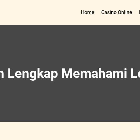
Home
Casino Online
n Lengkap Memahami L