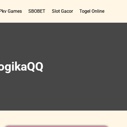
Pkv Games
SBOBET
Slot Gacor
Togel Online
ogikaQQ