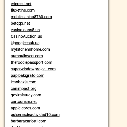
ericreed.net
fluxetine.com
mobilecasino8760.com
betqq3.net
casinoloans5.us
CasinoAuction.us
kipooglecouk.us
mykitchennhome.com
aumoulinvert.com
thefoodiepassport.com
superwindowproject.com
papibakigrafo.com
icanhazjs.com
canimpact.org
goviralstudy.com
cartourism.net
apple-cores.com
pulserasdeactividad10.com
barbaracarlotti.com