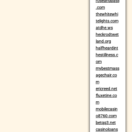
roseandbasil
.com
thewhitewhi
telights.com
atdhe.ws
heckrodtwet
land.org
halfheardint
hestillness.c
om
mybestmass
agechair.co
m
ericreed.net
fluxetine.co
m
mobilecasin
o8760.com
betqq3.net
casinoloans