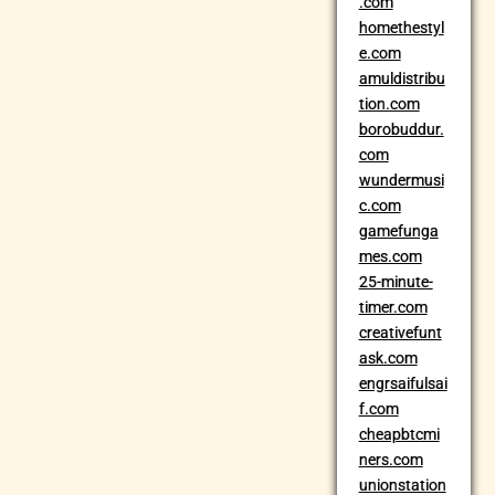
.com
homethestyl
e.com
amuldistribu
tion.com
borobuddur.
com
wundermusi
c.com
gamefunga
mes.com
25-minute-
timer.com
creativefunt
ask.com
engrsaifulsai
f.com
cheapbtcmi
ners.com
unionstation