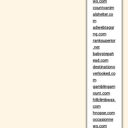
ws.com
countyanim
alshelter.co
m
adwebtaggi
ng.com
ranksuperior
.net
babystepah
ead.com
destinationo
verlooked.co
m
gamblingam
ount.com
hillclimbwax.
com
hnopse.com
occasionne
ws.com