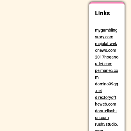
Links
mygambling
story.com
majalahwek
onews.com
2017hogano
utlet.com
pelmanec.co
m
domino99qq
.net
directoryoft
heweb.com
donttellasht
on.com
rush3studio.