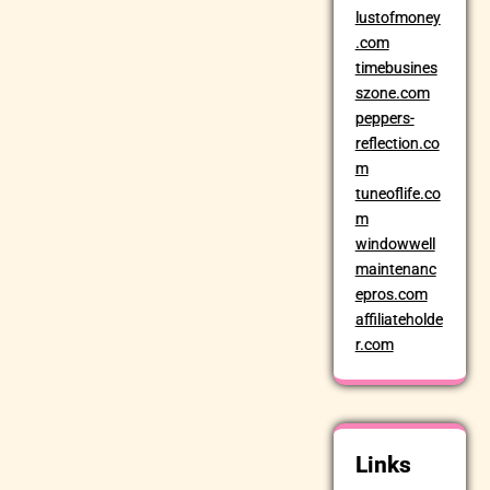
lustofmoney
.com
timebusines
szone.com
peppers-
reflection.co
m
tuneoflife.co
m
windowwell
maintenanc
epros.com
affiliateholde
r.com
Links