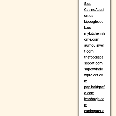
5.us
CasinoAucti
on.us
kipooglecou
k.us
mykitchennh
ome.com
aumoulinver
t.com
thefoodiepa
ssport.com
superwindo
wproject.co
m
papibakigraf
o.com
icanhazjs.co
m
canimpact.o