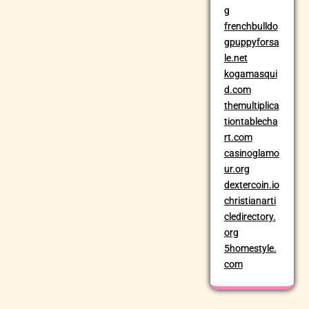
g
frenchbulldo
gpuppyforsa
le.net
kogamasqui
d.com
themultiplica
tiontablecha
rt.com
casinoglamo
ur.org
dextercoin.io
christianarti
cledirectory.
org
5homestyle.
com