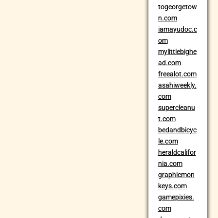
togeorgetow
n.com
iamayudoc.c
om
mylittlebighe
ad.com
freealot.com
asahiweekly.
com
supercleanu
t.com
bedandbicyc
le.com
heraldcalifor
nia.com
graphicmon
keys.com
gamepixies.
com