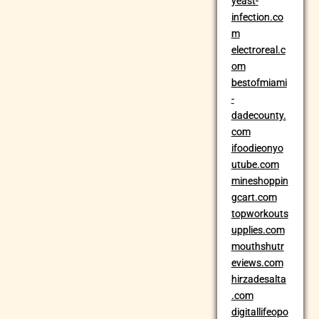
yeast-
infection.co
m
electroreal.c
om
bestofmiami
-
dadecounty.
com
ifoodieonyo
utube.com
mineshoppin
gcart.com
topworkouts
upplies.com
mouthshutr
eviews.com
hirzadesalta
.com
digitallifeopo