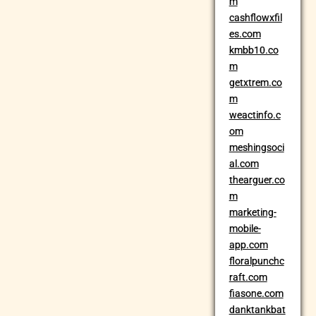
m
cashflowxfil
es.com
kmbb10.co
m
getxtrem.co
m
weactinfo.c
om
meshingsoci
al.com
thearguer.co
m
marketing-
mobile-
app.com
floralpunchc
raft.com
fiasone.com
danktankbat