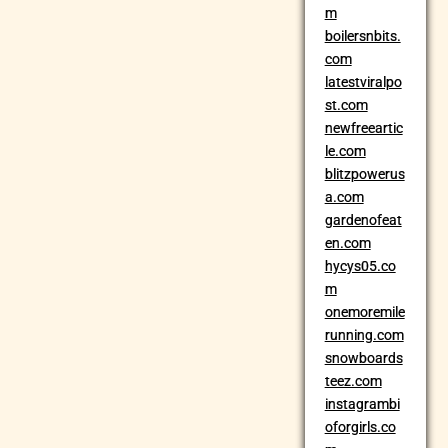
m
boilersnbits.
com
latestviralpo
st.com
newfreeartic
le.com
blitzpowerus
a.com
gardenofeat
en.com
hycys05.co
m
onemoremile
running.com
snowboards
teez.com
instagrambi
oforgirls.co