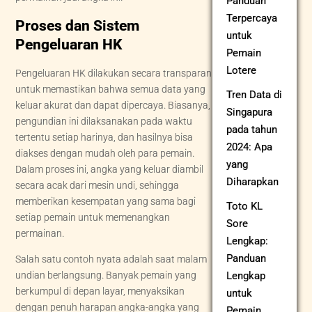
Panduan
Terpercaya
Proses dan Sistem
untuk
Pengeluaran HK
Pemain
Lotere
Pengeluaran HK dilakukan secara transparan
untuk memastikan bahwa semua data yang
Tren Data di
keluar akurat dan dapat dipercaya. Biasanya,
Singapura
pengundian ini dilaksanakan pada waktu
pada tahun
tertentu setiap harinya, dan hasilnya bisa
2024: Apa
diakses dengan mudah oleh para pemain.
yang
Dalam proses ini, angka yang keluar diambil
Diharapkan
secara acak dari mesin undi, sehingga
memberikan kesempatan yang sama bagi
Toto KL
setiap pemain untuk memenangkan
Sore
permainan.
Lengkap:
Panduan
Salah satu contoh nyata adalah saat malam
undian berlangsung. Banyak pemain yang
Lengkap
berkumpul di depan layar, menyaksikan
untuk
dengan penuh harapan angka-angka yang
Pemain