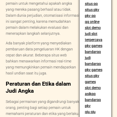
pemain untuk mengetahui apakah angka
situs qq
yang mereka pasang berhasil atau tidak.
situs pkv
Dalam dunia perjudian, otomatisasi informasi
pkv qq
ini sangat penting, karena memudahkan
qq online
pemain dalam melakukan evaluasi dan
slot demo
menerapkan langkah selanjutnya.
judi slot
terpercaya
Ada banyak platform yang menyediakan
pkv games
pembaruan data pengeluaran HK dengan
bandarqq
cepat dan akurat. Beberapa situs web
judi
bahkan menawarkan informasi real-time
bandarqq
yang memungkinkan pemain mendapatkan
pkv games
hasil undian saat itu juga.
situs pkv
games
Peraturan dan Etika dalam
slot demo
Judi Angka
asikqq
bandarqq
Sebagai permainan yang digandrungi banyak
pkv
orang, penting bagi setiap pemain untuk
qiu qiu
memahami peraturan dan etika yang berlaku.