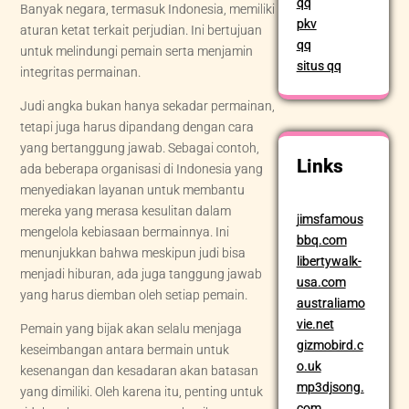
qq
Banyak negara, termasuk Indonesia, memiliki
pkv
aturan ketat terkait perjudian. Ini bertujuan
qq
untuk melindungi pemain serta menjamin
situs qq
integritas permainan.
Judi angka bukan hanya sekadar permainan,
tetapi juga harus dipandang dengan cara
yang bertanggung jawab. Sebagai contoh,
Links
ada beberapa organisasi di Indonesia yang
menyediakan layanan untuk membantu
mereka yang merasa kesulitan dalam
jimsfamous
mengelola kebiasaan bermainnya. Ini
bbq.com
menunjukkan bahwa meskipun judi bisa
libertywalk-
menjadi hiburan, ada juga tanggung jawab
usa.com
yang harus diemban oleh setiap pemain.
australiamo
vie.net
Pemain yang bijak akan selalu menjaga
gizmobird.c
keseimbangan antara bermain untuk
o.uk
kesenangan dan kesadaran akan batasan
mp3djsong.
yang dimiliki. Oleh karena itu, penting untuk
com