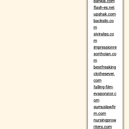
bankia.com
flash-es.net
upshak.com
backsilo.co
m
siviralqq.co
m
impressionre
sorthoian.co
m
bestfreaking
clothesever.
com
falling-film-
evaporator.c
om
sumuslawfir
m.com
nursingprow
riters.com