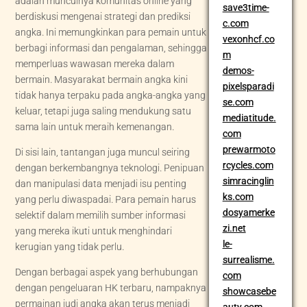
adalah munculnya komunitas online yang
save3time-
berdiskusi mengenai strategi dan prediksi
c.com
angka. Ini memungkinkan para pemain untuk
vexonhcf.co
berbagi informasi dan pengalaman, sehingga
m
memperluas wawasan mereka dalam
demos-
bermain. Masyarakat bermain angka kini
pixelsparadi
tidak hanya terpaku pada angka-angka yang
se.com
keluar, tetapi juga saling mendukung satu
mediatitude.
sama lain untuk meraih kemenangan.
com
prewarmoto
Di sisi lain, tantangan juga muncul seiring
rcycles.com
dengan berkembangnya teknologi. Penipuan
simracinglin
dan manipulasi data menjadi isu penting
ks.com
yang perlu diwaspadai. Para pemain harus
dosyamerke
selektif dalam memilih sumber informasi
zi.net
yang mereka ikuti untuk menghindari
le-
kerugian yang tidak perlu.
surrealisme.
Dengan berbagai aspek yang berhubungan
com
dengan pengeluaran HK terbaru, nampaknya
showcasebe
permainan judi angka akan terus menjadi