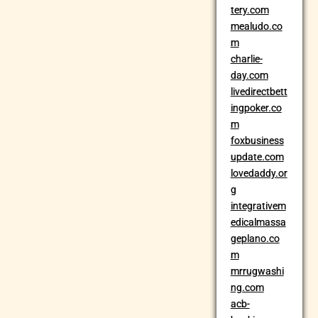
tery.com
mealudo.co
m
charlie-
day.com
livedirectbett
ingpoker.co
m
foxbusiness
update.com
lovedaddy.or
g
integrativem
edicalmassa
geplano.co
m
mrrugwashi
ng.com
acb-