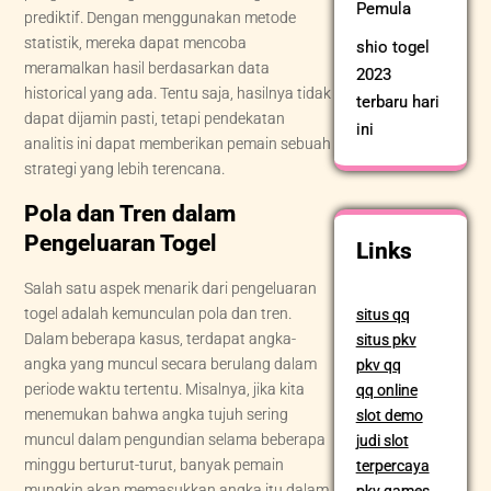
Pemula
prediktif. Dengan menggunakan metode
statistik, mereka dapat mencoba
shio togel
meramalkan hasil berdasarkan data
2023
historical yang ada. Tentu saja, hasilnya tidak
terbaru hari
dapat dijamin pasti, tetapi pendekatan
ini
analitis ini dapat memberikan pemain sebuah
strategi yang lebih terencana.
Pola dan Tren dalam
Pengeluaran Togel
Links
Salah satu aspek menarik dari pengeluaran
togel adalah kemunculan pola dan tren.
situs qq
Dalam beberapa kasus, terdapat angka-
situs pkv
angka yang muncul secara berulang dalam
pkv qq
periode waktu tertentu. Misalnya, jika kita
qq online
menemukan bahwa angka tujuh sering
slot demo
muncul dalam pengundian selama beberapa
judi slot
minggu berturut-turut, banyak pemain
terpercaya
mungkin akan memasukkan angka itu dalam