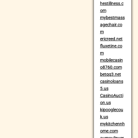
hestillness.c
om
mybestmass
agechair.co
m
ericreed.net
fluxetine.co
m
mobilecasin
o8760.com
betqq3.net
casinoloans
5.us
CasinoAucti
on.us
kipooglecou
k.us
mykitchennh
ome.com