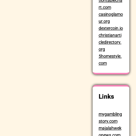
tiontablecha
rt.com
casinoglamo
ur.org
dextercoin.io
christianarti
cledirectory.
org
5homestyle.
com
Links
mygambling
story.com
majalahwek
onews.com