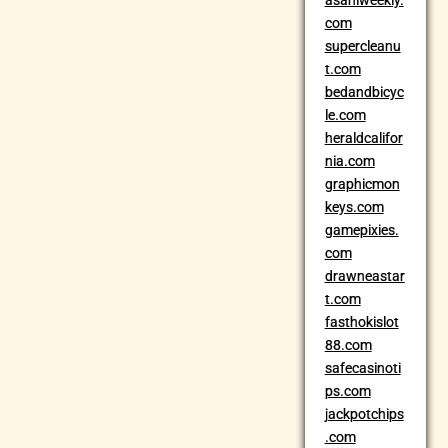
asahiweekly.
com
supercleanu
t.com
bedandbicyc
le.com
heraldcalifor
nia.com
graphicmon
keys.com
gamepixies.
com
drawneastar
t.com
fasthokislot
88.com
safecasinoti
ps.com
jackpotchips
.com