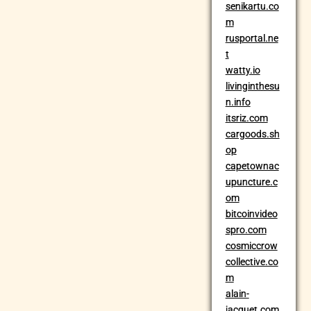
senikartu.co
m
rusportal.ne
t
watty.io
livinginthesu
n.info
itsriz.com
cargoods.sh
op
capetownac
upuncture.c
om
bitcoinvideo
spro.com
cosmiccrow
collective.co
m
alain-
jacquet.com