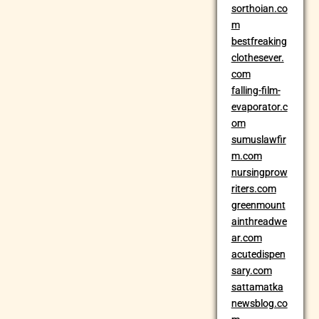
sorthoian.co
m
bestfreaking
clothesever.
com
falling-film-
evaporator.c
om
sumuslawfir
m.com
nursingprow
riters.com
greenmount
ainthreadwe
ar.com
acutedispen
sary.com
sattamatka
newsblog.co