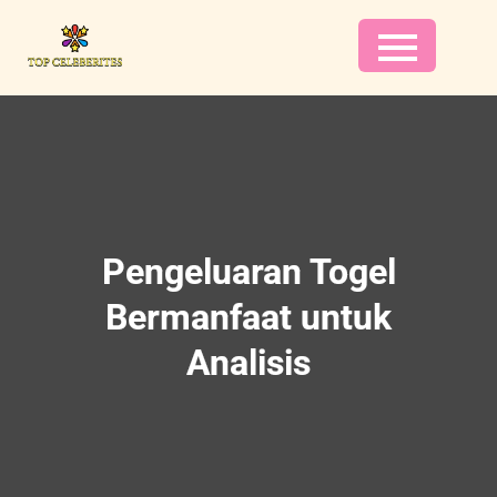
Skip
to
content
Pengeluaran Togel
Bermanfaat untuk
Analisis