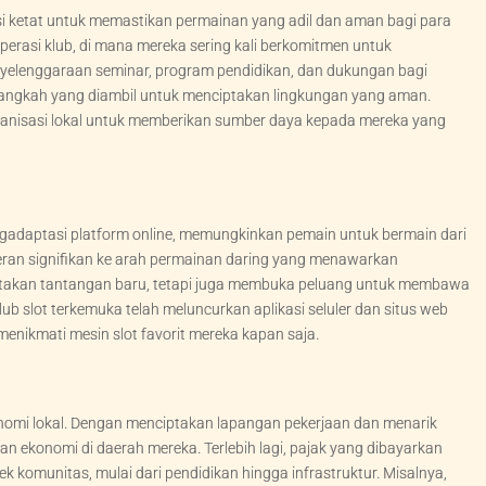
lasi ketat untuk memastikan permainan yang adil dan aman bagi para
perasi klub, di mana mereka sering kali berkomitmen untuk
elenggaraan seminar, program pendidikan, dan dukungan bagi
langkah yang diambil untuk menciptakan lingkungan yang aman.
ganisasi lokal untuk memberikan sumber daya kepada mereka yang
ngadaptasi platform online, memungkinkan pemain untuk bermain dari
eran signifikan ke arah permainan daring yang menawarkan
ciptakan tantangan baru, tetapi juga membuka peluang untuk membawa
lub slot terkemuka telah meluncurkan aplikasi seluler dan situs web
enikmati mesin slot favorit mereka kapan saja.
konomi lokal. Dengan menciptakan lapangan pekerjaan dan menarik
an ekonomi di daerah mereka. Terlebih lagi, pajak yang dibayarkan
k komunitas, mulai dari pendidikan hingga infrastruktur. Misalnya,