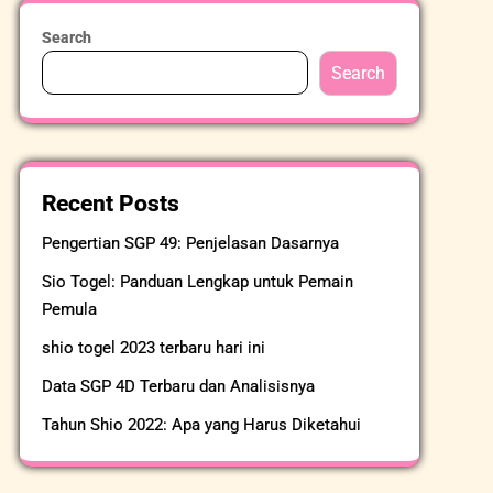
Search
Search
Recent Posts
Pengertian SGP 49: Penjelasan Dasarnya
Sio Togel: Panduan Lengkap untuk Pemain
Pemula
shio togel 2023 terbaru hari ini
Data SGP 4D Terbaru dan Analisisnya
Tahun Shio 2022: Apa yang Harus Diketahui