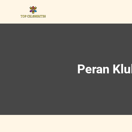
Skip
to
content
Peran Klu