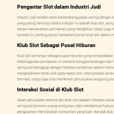
Pengantar Slot dalam Industri Judi
Industri judi modern telah berkembang pesat seiring dengan
yang paling menonjol dalam industri ini adalah klub slot, yang
hanya menawarkan permainan yang menghibur, tetapi juga m
konteks ini, penting untuk memahami peran klub slot dalam m
Klub Slot Sebagai Pusat Hiburan
Klub slot berfungsi sebagai pusat hiburan yang menyediakan 
Keberagaman permainan ini menarik beragam kalangan dari be
sering kali dilengkapi dengan fasilitas tambahan seperti resto
menghadirkan tema unik pada mesin slot, menciptakan atmo
bermain, tetapi juga bisa menikmati pertunjukan langsung
Interaksi Sosial di Klub Slot
Salah satu aspek menarik dari klub slot adalah interaksi sosia
sering kali bertemu orang-orang baru dan membentuk hubun
pengalaman menciptakan komunitas yang kuat. Banyak klu