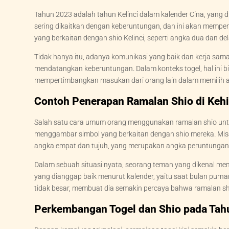
Tahun 2023 adalah tahun Kelinci dalam kalender Cina, yang di
sering dikaitkan dengan keberuntungan, dan ini akan mempe
yang berkaitan dengan shio Kelinci, seperti angka dua dan de
Tidak hanya itu, adanya komunikasi yang baik dan kerja sama
mendatangkan keberuntungan. Dalam konteks togel, hal ini b
mempertimbangkan masukan dari orang lain dalam memilih 
Contoh Penerapan Ramalan Shio di Kehi
Salah satu cara umum orang menggunakan ramalan shio untuk
menggambar simbol yang berkaitan dengan shio mereka. Misal
angka empat dan tujuh, yang merupakan angka peruntungan
Dalam sebuah situasi nyata, seorang teman yang dikenal memp
yang dianggap baik menurut kalender, yaitu saat bulan purn
tidak besar, membuat dia semakin percaya bahwa ramalan s
Perkembangan Togel dan Shio pada Tah