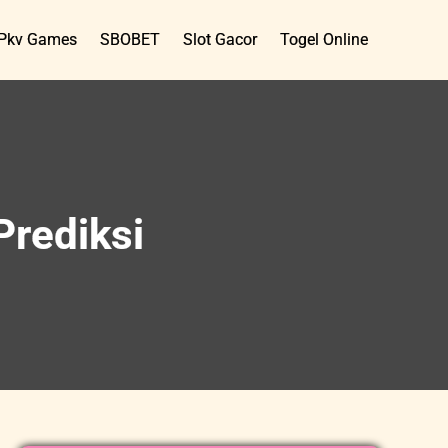
Pkv Games
SBOBET
Slot Gacor
Togel Online
Prediksi