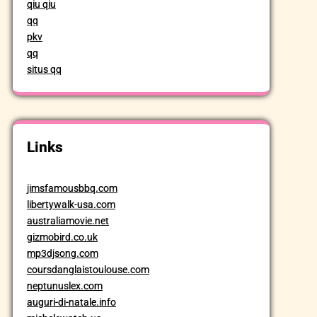
qiu qiu
qq
pkv
qq
situs qq
Links
jimsfamousbbq.com
libertywalk-usa.com
australiamovie.net
gizmobird.co.uk
mp3djsong.com
coursdanglaistoulouse.com
neptunuslex.com
auguri-di-natale.info