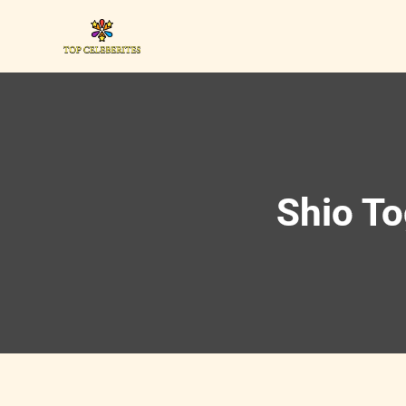
Skip
to
content
Shio To