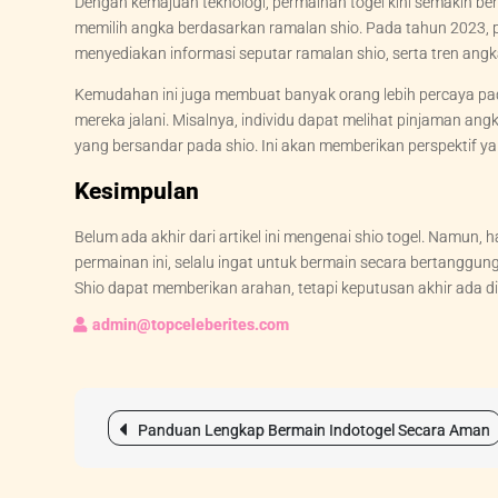
Dengan kemajuan teknologi, permainan togel kini semakin 
memilih angka berdasarkan ramalan shio. Pada tahun 2023,
menyediakan informasi seputar ramalan shio, serta tren angk
Kemudahan ini juga membuat banyak orang lebih percaya pad
mereka jalani. Misalnya, individu dapat melihat pinjaman angk
yang bersandar pada shio. Ini akan memberikan perspektif ya
Kesimpulan
Belum ada akhir dari artikel ini mengenai shio togel. Namun,
permainan ini, selalu ingat untuk bermain secara bertanggung
Shio dapat memberikan arahan, tetapi keputusan akhir ada di 
Post
Panduan Lengkap Bermain Indotogel Secara Aman
navigation