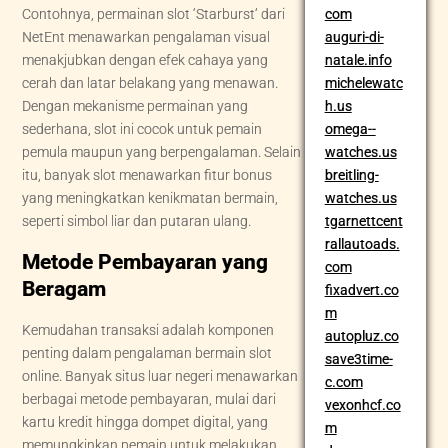
Contohnya, permainan slot ‘Starburst’ dari
com
NetEnt menawarkan pengalaman visual
auguri-di-
menakjubkan dengan efek cahaya yang
natale.info
cerah dan latar belakang yang menawan.
michelewatc
Dengan mekanisme permainan yang
h.us
sederhana, slot ini cocok untuk pemain
omega--
pemula maupun yang berpengalaman. Selain
watches.us
itu, banyak slot menawarkan fitur bonus
breitling-
yang meningkatkan kenikmatan bermain,
watches.us
seperti simbol liar dan putaran ulang.
tgarnettcent
rallautoads.
Metode Pembayaran yang
com
Beragam
fixadvert.co
m
Kemudahan transaksi adalah komponen
autopluz.co
penting dalam pengalaman bermain slot
save3time-
online. Banyak situs luar negeri menawarkan
c.com
berbagai metode pembayaran, mulai dari
vexonhcf.co
kartu kredit hingga dompet digital, yang
m
memungkinkan pemain untuk melakukan