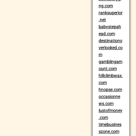
ng.com
ranksuperior
.net
babystepah
ead.com
destinationo
verlooked.co
m
gamblingam
ount.com
hillclimbwax.
com
hnopse.com
occasionne
ws.com
lustofmoney
.com
timebusines
szone.com