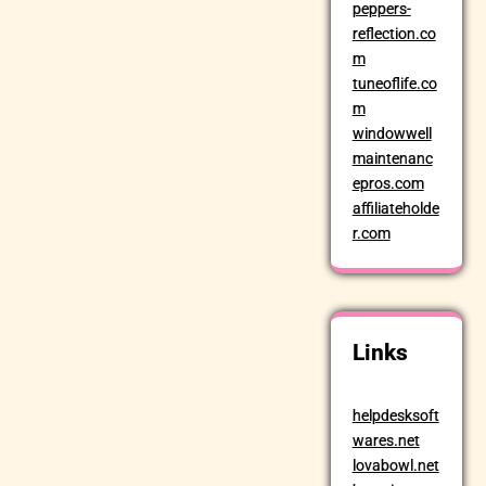
peppers-
reflection.co
m
tuneoflife.co
m
windowwell
maintenanc
epros.com
affiliateholde
r.com
Links
helpdesksoft
wares.net
lovabowl.net