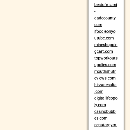
bestofmiami
-
dadecounty.
com
ifoodieonyo
utube.com
mineshoppin
gcart.com
topworkouts
upplies.com
mouthshutr
eviews.com
hirzadesalta
.com
digitallifeopo
ly.com
casinobubbl
es.com
seputargym.