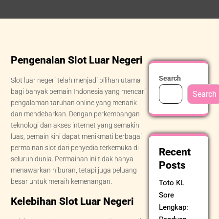
Pengenalan Slot Luar Negeri
Search
Slot luar negeri telah menjadi pilihan utama
bagi banyak pemain Indonesia yang mencari
Search
pengalaman taruhan online yang menarik
dan mendebarkan. Dengan perkembangan
teknologi dan akses internet yang semakin
luas, pemain kini dapat menikmati berbagai
permainan slot dari penyedia terkemuka di
Recent
seluruh dunia. Permainan ini tidak hanya
Posts
menawarkan hiburan, tetapi juga peluang
besar untuk meraih kemenangan.
Toto KL
Sore
Kelebihan Slot Luar Negeri
Lengkap: