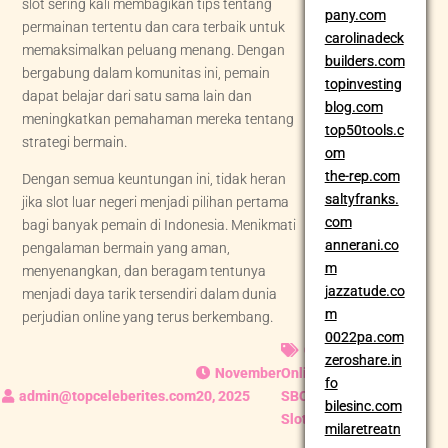
slot sering kali membagikan tips tentang
pany.com
permainan tertentu dan cara terbaik untuk
carolinadeck
memaksimalkan peluang menang. Dengan
builders.com
bergabung dalam komunitas ini, pemain
topinvesting
dapat belajar dari satu sama lain dan
blog.com
meningkatkan pemahaman mereka tentang
top50tools.c
strategi bermain.
om
the-rep.com
Dengan semua keuntungan ini, tidak heran
saltyfranks.
jika slot luar negeri menjadi pilihan pertama
com
bagi banyak pemain di Indonesia. Menikmati
annerani.co
pengalaman bermain yang aman,
m
menyenangkan, dan beragam tentunya
jazzatude.co
menjadi daya tarik tersendiri dalam dunia
m
perjudian online yang terus berkembang.
0022pa.com
Casino
zeroshare.in
November
Online
,
fo
20, 2025
SBOBET
,
bilesinc.com
Slot Gacor
milaretreatn