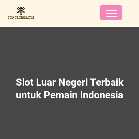
Skip
to
content
Slot Luar Negeri Terbaik
untuk Pemain Indonesia