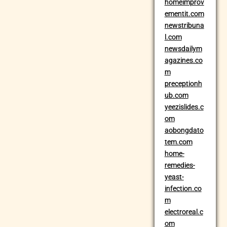
homeimprov
ementit.com
newstribuna
l.com
newsdailym
agazines.co
m
preceptionh
ub.com
yeezislides.c
om
aobongdato
tem.com
home-
remedies-
yeast-
infection.co
m
electroreal.c
om