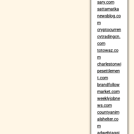
sary.com
sattamatka
newsblog.co
m
cryptocurren
cytradingcn.
com
totowaz.co
m
charlestonwi
pesettlemen
t.com
brandfollow
market.com
weeklyjobne
ws.com
countyanim
alshelter.co
m
adwebtaggi