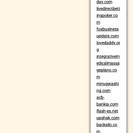
day.com
livedirectbett
ingpoker.co
m
foxbusiness
update.com
lovedaddy.or
g
integrativem
edicalmassa
geplano.co
m
mrrugwashi
ng.com
acb-
bankia.com
flash-es.net
upshak.com
backsilo.co
m