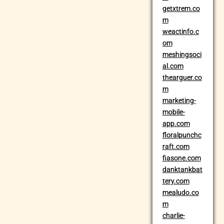
getxtrem.co
m
weactinfo.c
om
meshingsoci
al.com
thearguer.co
m
marketing-
mobile-
app.com
floralpunchc
raft.com
fiasone.com
danktankbat
tery.com
mealudo.co
m
charlie-