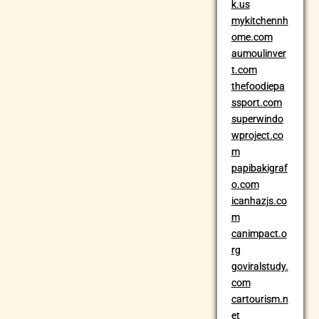
k.us
mykitchennh
ome.com
aumoulinver
t.com
thefoodiepa
ssport.com
superwindo
wproject.co
m
papibakigraf
o.com
icanhazjs.co
m
canimpact.o
rg
goviralstudy.
com
cartourism.n
et