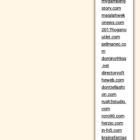
mygambling
story.com
majalahwek
onews.com
2017hogano
utlet.com
pelmanec.co
m
domino99qq
.net
directoryoft
heweb.com
donttellasht
on.com
rush3studio.
com
roro90.com
herzio.com
in-hi5.com
krainafantas