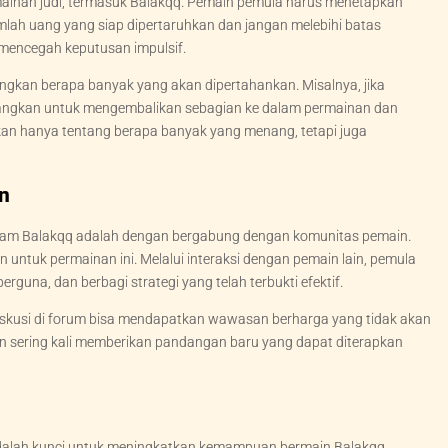
mainan judi, termasuk Balakqq. Pemain pemula harus menetapkan
lah uang yang siap dipertaruhkan dan jangan melebihi batas
 mencegah keputusan impulsif.
gkan berapa banyak yang akan dipertahankan. Misalnya, jika
ngkan untuk mengembalikan sebagian ke dalam permainan dan
ukan hanya tentang berapa banyak yang menang, tetapi juga
n
dalam Balakqq adalah dengan bergabung dengan komunitas pemain.
 untuk permainan ini. Melalui interaksi dengan pemain lain, pemula
rguna, dan berbagi strategi yang telah terbukti efektif.
diskusi di forum bisa mendapatkan wawasan berharga yang tidak akan
in sering kali memberikan pandangan baru yang dapat diterapkan
n adalah kunci untuk meningkatkan kemampuan bermain Balakqq.