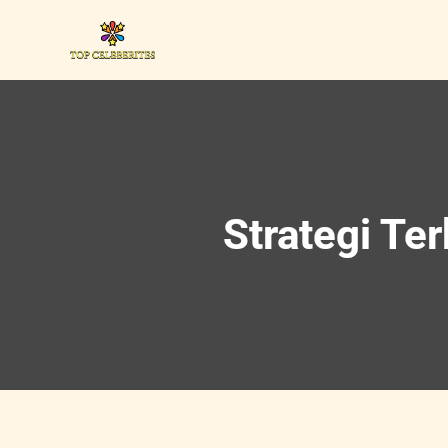
Skip
to
content
Strategi Te