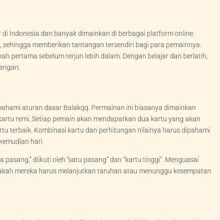
di Indonesia dan banyak dimainkan di berbagai platform online.
 sehingga memberikan tantangan tersendiri bagi para pemainnya.
 pertama sebelum terjun lebih dalam. Dengan belajar dan berlatih,
angan.
ahami aturan dasar Balakqq. Permainan ini biasanya dimainkan
artu remi. Setiap pemain akan mendapatkan dua kartu yang akan
tu terbaik. Kombinasi kartu dan perhitungan nilainya harus dipahami
 kemudian hari.
 pasang,” diikuti oleh “satu pasang” dan “kartu tinggi”. Menguasai
akah mereka harus melanjutkan taruhan atau menunggu kesempatan