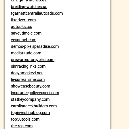
omega--watches.us
breitling-watches.us
tgarnettcentrallautoads.com
fixadvert.com
autopluz.co
save3time-c.com
vexonhcf.com
demos-pixelsparadise.com
mediatitude.com
prewarmotorcycles.com
simracinglinks.com
dosyamerkezi.net
le-surrealisme.com
showcasebeauty.com
insurancepolicyexpert.com
statkeycompany.com
carolinadeckbuilders.com
topinvestingblog.com
top50tools.com
the-rep.com