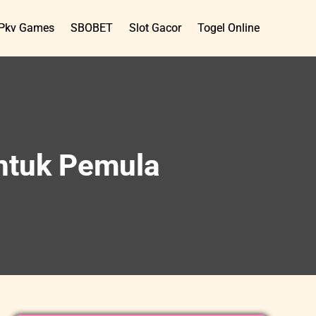
Pkv Games
SBOBET
Slot Gacor
Togel Online
untuk Pemula