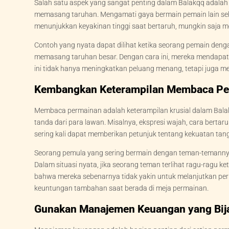
Salah satu aspek yang sangat penting dalam Balakqq adalah 
memasang taruhan. Mengamati gaya bermain pemain lain seb
menunjukkan keyakinan tinggi saat bertaruh, mungkin saja me
Contoh yang nyata dapat dilihat ketika seorang pemain de
memasang taruhan besar. Dengan cara ini, mereka mendapa
ini tidak hanya meningkatkan peluang menang, tetapi juga me
Kembangkan Keterampilan Membaca Pe
Membaca permainan adalah keterampilan krusial dalam Balakq
tanda dari para lawan. Misalnya, ekspresi wajah, cara bert
sering kali dapat memberikan petunjuk tentang kekuatan tan
Seorang pemula yang sering bermain dengan teman-temannya
Dalam situasi nyata, jika seorang teman terlihat ragu-ragu ket
bahwa mereka sebenarnya tidak yakin untuk melanjutkan pe
keuntungan tambahan saat berada di meja permainan.
Gunakan Manajemen Keuangan yang Bij