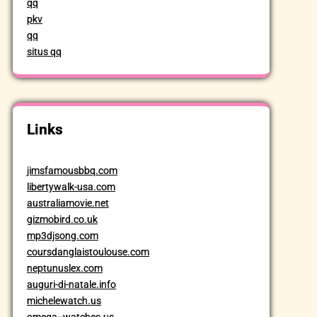
qq
pkv
qq
situs qq
Links
jimsfamousbbq.com
libertywalk-usa.com
australiamovie.net
gizmobird.co.uk
mp3djsong.com
coursdanglaistoulouse.com
neptunuslex.com
auguri-di-natale.info
michelewatch.us