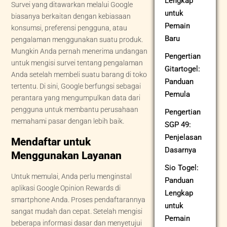
Lengkap
Survei yang ditawarkan melalui Google
untuk
biasanya berkaitan dengan kebiasaan
Pemain
konsumsi, preferensi pengguna, atau
Baru
pengalaman menggunakan suatu produk.
Mungkin Anda pernah menerima undangan
Pengertian
untuk mengisi survei tentang pengalaman
Gitartogel:
Anda setelah membeli suatu barang di toko
Panduan
tertentu. Di sini, Google berfungsi sebagai
Pemula
perantara yang mengumpulkan data dari
pengguna untuk membantu perusahaan
Pengertian
memahami pasar dengan lebih baik.
SGP 49:
Penjelasan
Mendaftar untuk
Dasarnya
Menggunakan Layanan
Sio Togel:
Untuk memulai, Anda perlu menginstal
Panduan
aplikasi Google Opinion Rewards di
Lengkap
smartphone Anda. Proses pendaftarannya
untuk
sangat mudah dan cepat. Setelah mengisi
Pemain
beberapa informasi dasar dan menyetujui