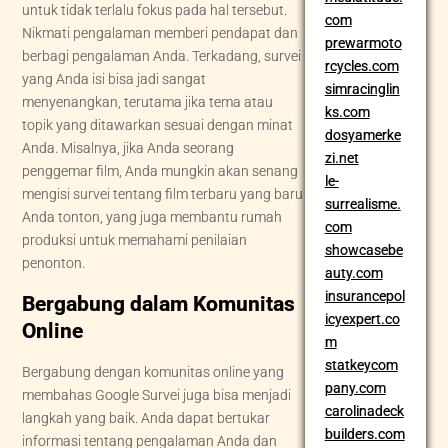
untuk tidak terlalu fokus pada hal tersebut.
com
Nikmati pengalaman memberi pendapat dan
prewarmoto
berbagi pengalaman Anda. Terkadang, survei
rcycles.com
yang Anda isi bisa jadi sangat
simracinglin
menyenangkan, terutama jika tema atau
ks.com
topik yang ditawarkan sesuai dengan minat
dosyamerke
Anda. Misalnya, jika Anda seorang
zi.net
penggemar film, Anda mungkin akan senang
le-
mengisi survei tentang film terbaru yang baru
surrealisme.
Anda tonton, yang juga membantu rumah
com
produksi untuk memahami penilaian
showcasebe
penonton.
auty.com
insurancepol
Bergabung dalam Komunitas
icyexpert.co
Online
m
statkeycom
Bergabung dengan komunitas online yang
pany.com
membahas Google Survei juga bisa menjadi
carolinadeck
langkah yang baik. Anda dapat bertukar
builders.com
informasi tentang pengalaman Anda dan