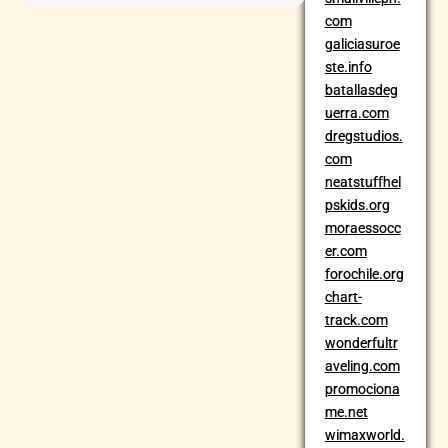
com
galiciasuroe
ste.info
batallasdeg
uerra.com
dregstudios.
com
neatstuffhel
pskids.org
moraessocc
er.com
forochile.org
chart-
track.com
wonderfultr
aveling.com
promociona
me.net
wimaxworld.