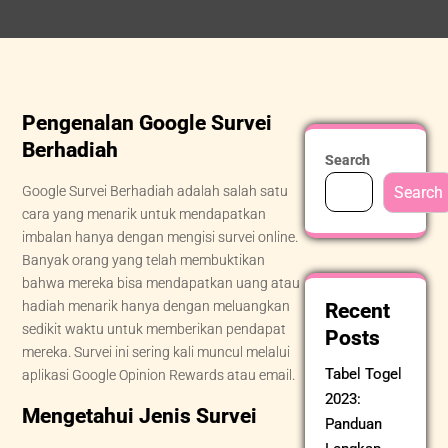
Pengenalan Google Survei
Berhadiah
Search
Google Survei Berhadiah adalah salah satu
Search
cara yang menarik untuk mendapatkan
imbalan hanya dengan mengisi survei online.
Banyak orang yang telah membuktikan
bahwa mereka bisa mendapatkan uang atau
hadiah menarik hanya dengan meluangkan
Recent
sedikit waktu untuk memberikan pendapat
Posts
mereka. Survei ini sering kali muncul melalui
Tabel Togel
aplikasi Google Opinion Rewards atau email.
2023:
Mengetahui Jenis Survei
Panduan