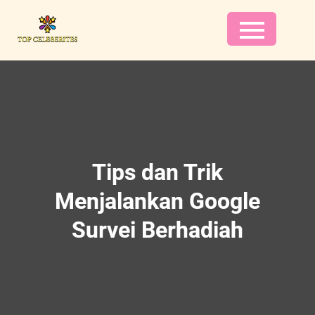
Skip
to
content
Tips dan Trik
Menjalankan Google
Survei Berhadiah