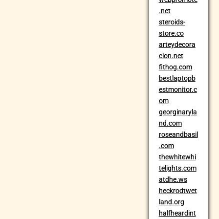
.net
steroids-
store.co
arteydecora
cion.net
fithog.com
bestlaptopb
estmonitor.c
om
georginaryla
nd.com
roseandbasil
.com
thewhitewhi
telights.com
atdhe.ws
heckrodtwet
land.org
halfheardint