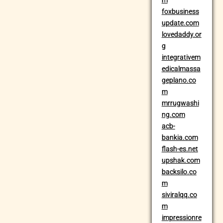
m
foxbusiness
update.com
lovedaddy.or
g
integrativem
edicalmassa
geplano.co
m
mrrugwashi
ng.com
acb-
bankia.com
flash-es.net
upshak.com
backsilo.co
m
siviralqq.co
m
impressionre