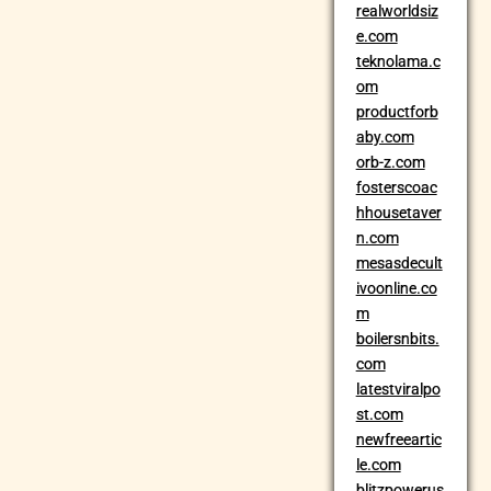
realworldsiz
e.com
teknolama.c
om
productforb
aby.com
orb-z.com
fosterscoac
hhousetaver
n.com
mesasdecult
ivoonline.co
m
boilersnbits.
com
latestviralpo
st.com
newfreeartic
le.com
blitzpowerus