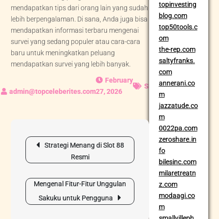
topinvesting
mendapatkan tips dari orang lain yang sudah
blog.com
lebih berpengalaman. Di sana, Anda juga bisa
top50tools.c
mendapatkan informasi terbaru mengenai
om
survei yang sedang populer atau cara-cara
the-rep.com
baru untuk meningkatkan peluang
saltyfranks.
mendapatkan survei yang lebih banyak.
com
February
annerani.co
SBOBET
27, 2026
m
jazzatude.co
m
0022pa.com
Post
zeroshare.in
Strategi Menang di Slot 88
navigation
fo
Resmi
bilesinc.com
milaretreatn
Mengenal Fitur-Fitur Unggulan
z.com
modaagi.co
Sakuku untuk Pengguna
m
smallvilleph.