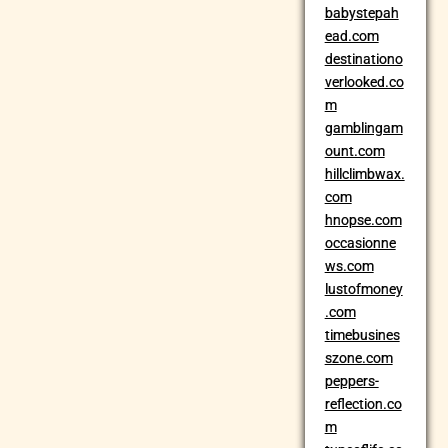
babystepah
ead.com
destinationo
verlooked.co
m
gamblingam
ount.com
hillclimbwax.
com
hnopse.com
occasionne
ws.com
lustofmoney
.com
timebusines
szone.com
peppers-
reflection.co
m