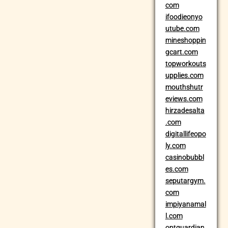
com
ifoodieonyo
utube.com
mineshoppin
gcart.com
topworkouts
upplies.com
mouthshutr
eviews.com
hirzadesalta
.com
digitallifeopo
ly.com
casinobubbl
es.com
seputargym.
com
impiyanamal
l.com
optguardian