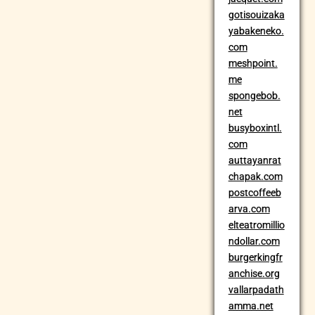
gotisouizaka
yabakeneko.
com
meshpoint.
me
spongebob.
net
busyboxintl.
com
auttayanrat
chapak.com
postcoffeeb
arva.com
elteatromillio
ndollar.com
burgerkingfr
anchise.org
vallarpadath
amma.net