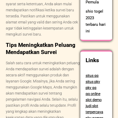
Pemula
syarat serta ketentuan, Anda akan mulai
mendapatkan notifikasi ketika survei baru
shio togel
tersedia. Pastikan untuk menggunakan
2023
alamat email yang valid dan sering Anda cek
terbaru hari
agar tidak ketinggalan kesempatan untuk
ini
mengikuti survei baru.
Tips Meningkatkan Peluang
Mendapatkan Survei
Links
Salah satu cara untuk meningkatkan peluang
Anda mendapatkan survei adalah dengan
secara aktif menggunakan produk dan
situs qq
layanan Google. Misalnya, jika Anda sering
situs pkv
menggunakan Google Maps, Anda mungkin
pkv qq
akan mendapatkan survei tentang
qq online
pengalaman navigasi Anda. Selain itu, selalu
slot demo
pastikan profil Anda selalu terupdate. Profil
judi slot
yang lengkap akan meningkatkan
terpercaya
keakuratan data yang dikumpulkan,