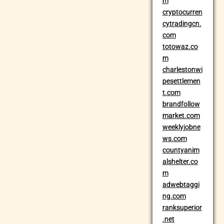
m
cryptocurren
cytradingcn.
com
totowaz.co
m
charlestonwi
pesettlemen
t.com
brandfollow
market.com
weeklyjobne
ws.com
countyanim
alshelter.co
m
adwebtaggi
ng.com
ranksuperior
.net