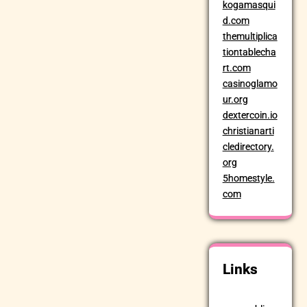
kogamasqui
d.com
themultiplica
tiontablecha
rt.com
casinoglamo
ur.org
dextercoin.io
christianarti
cledirectory.
org
5homestyle.
com
Links