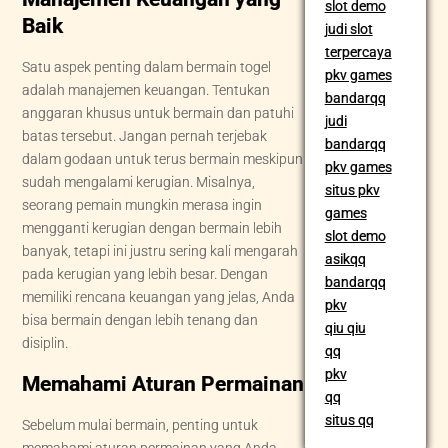
slot demo
Baik
judi slot
terpercaya
Satu aspek penting dalam bermain togel
pkv games
adalah manajemen keuangan. Tentukan
bandarqq
anggaran khusus untuk bermain dan patuhi
judi
batas tersebut. Jangan pernah terjebak
bandarqq
dalam godaan untuk terus bermain meskipun
pkv games
sudah mengalami kerugian. Misalnya,
situs pkv
seorang pemain mungkin merasa ingin
games
mengganti kerugian dengan bermain lebih
slot demo
banyak, tetapi ini justru sering kali mengarah
asikqq
pada kerugian yang lebih besar. Dengan
bandarqq
memiliki rencana keuangan yang jelas, Anda
pkv
bisa bermain dengan lebih tenang dan
qiu qiu
disiplin.
qq
pkv
Memahami Aturan Permainan
qq
situs qq
Sebelum mulai bermain, penting untuk