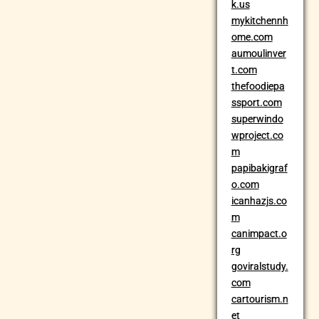
k.us
mykitchennh
ome.com
aumoulinver
t.com
thefoodiepa
ssport.com
superwindo
wproject.co
m
papibakigraf
o.com
icanhazjs.co
m
canimpact.o
rg
goviralstudy.
com
cartourism.n
et