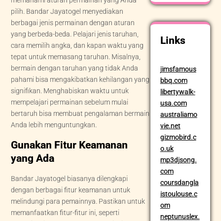
memahami aturan permainan yang Anda
pilih. Bandar Jayatogel menyediakan
berbagai jenis permainan dengan aturan
yang berbeda-beda. Pelajari jenis taruhan,
Links
cara memilih angka, dan kapan waktu yang
tepat untuk memasang taruhan. Misalnya,
bermain dengan taruhan yang tidak Anda
jimsfamous
pahami bisa mengakibatkan kehilangan yang
bbq.com
signifikan. Menghabiskan waktu untuk
libertywalk-
mempelajari permainan sebelum mulai
usa.com
bertaruh bisa membuat pengalaman bermain
australiamo
Anda lebih menguntungkan.
vie.net
gizmobird.c
Gunakan Fitur Keamanan
o.uk
yang Ada
mp3djsong.
com
Bandar Jayatogel biasanya dilengkapi
coursdangla
dengan berbagai fitur keamanan untuk
istoulouse.c
melindungi para pemainnya. Pastikan untuk
om
memanfaatkan fitur-fitur ini, seperti
neptunuslex.