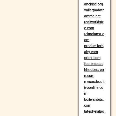
anchise.org
vallarpadath
amma.net
realworldsiz
e.com
teknolama.c
om
productforb
aby.com
orb-z.com
fosterscoac
hhousetaver
n.com
mesasdecult
ivoonline.co
m
boilersnbits.
com
latestviralpo