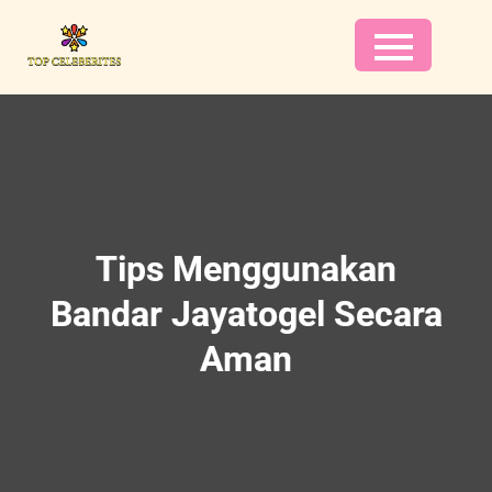
Skip
to
content
Tips Menggunakan
Bandar Jayatogel Secara
Aman