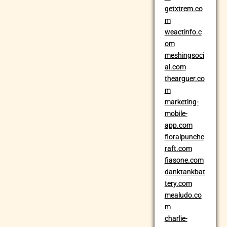
getxtrem.co
m
weactinfo.c
om
meshingsoci
al.com
thearguer.co
m
marketing-
mobile-
app.com
floralpunchc
raft.com
fiasone.com
danktankbat
tery.com
mealudo.co
m
charlie-