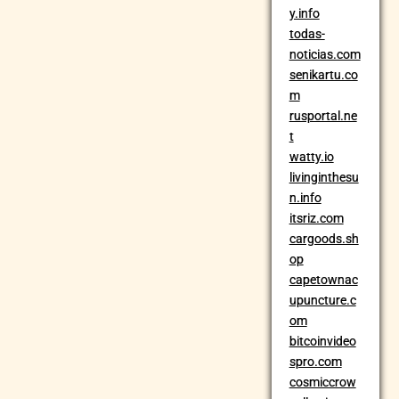
y.info
todas-
noticias.com
senikartu.co
m
rusportal.ne
t
watty.io
livinginthesu
n.info
itsriz.com
cargoods.sh
op
capetownac
upuncture.c
om
bitcoinvideo
spro.com
cosmiccrow