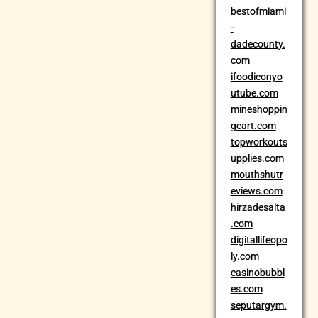
bestofmiami
-
dadecounty.
com
ifoodieonyo
utube.com
mineshoppin
gcart.com
topworkouts
upplies.com
mouthshutr
eviews.com
hirzadesalta
.com
digitallifeopo
ly.com
casinobubbl
es.com
seputargym.