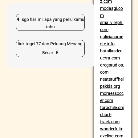
z.com
modaagi.co
Post
m
sgp hari ini: apa yang perlu kamu
navigation
smallvilleph.
tahu
com
galiciasuroe
link togel 77 dan Peluang Menang
ste.info
batallasdeg
Besar
uerra.com
dregstudios.
com
neatstuffhel
pskids.org
moraessocc
er.com
forochile.org
chart-
track.com
wonderfultr
aveling.com