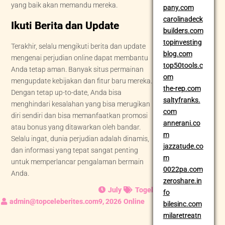
yang baik akan memandu mereka.
pany.com
carolinadeck
Ikuti Berita dan Update
builders.com
topinvesting
Terakhir, selalu mengikuti berita dan update
blog.com
mengenai perjudian online dapat membantu
top50tools.c
Anda tetap aman. Banyak situs permainan
om
mengupdate kebijakan dan fitur baru mereka.
the-rep.com
Dengan tetap up-to-date, Anda bisa
saltyfranks.
menghindari kesalahan yang bisa merugikan
com
diri sendiri dan bisa memanfaatkan promosi
annerani.co
atau bonus yang ditawarkan oleh bandar.
m
Selalu ingat, dunia perjudian adalah dinamis,
jazzatude.co
dan informasi yang tepat sangat penting
m
untuk memperlancar pengalaman bermain
0022pa.com
Anda.
zeroshare.in
July
Togel
fo
9, 2026
Online
bilesinc.com
milaretreatn