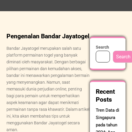
Pengenalan Bandar Jayatogel
Search
Bandar Jayatogel merupakan salah satu
platform permainan togel yang banyak
Search
diminati oleh masyarakat. Dengan berbagai
pilihan permainan dan kemudahan akses,
bandar ini menawarkan pengalaman bermain
yang menyenangkan. Namun, saat
memasuki dunia perjudian online, penting
Recent
bagi para pemain untuk memperhatikan
Posts
aspek keamanan agar dapat menikmati
permainan tanpa rasa khawatir. Dalam artikel
Tren Data di
ini, kita akan membahas tips untuk
Singapura
menggunakan Bandar Jayatogel secara
pada tahun
aman.