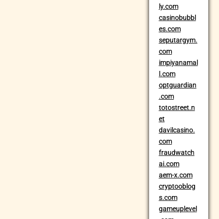
ly.com
casinobubbl
es.com
seputargym.
com
impiyanamal
l.com
optguardian
.com
totostreet.n
et
davilcasino.
com
fraudwatch
ai.com
aem-x.com
cryptooblog
s.com
gameuplevel