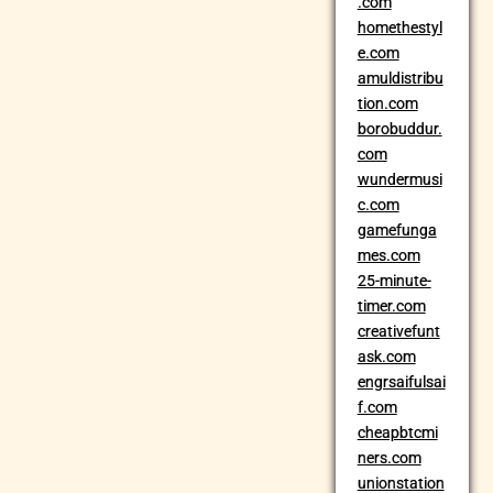
.com
homethestyl
e.com
amuldistribu
tion.com
borobuddur.
com
wundermusi
c.com
gamefunga
mes.com
25-minute-
timer.com
creativefunt
ask.com
engrsaifulsai
f.com
cheapbtcmi
ners.com
unionstation