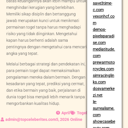
batas keuangannya akan lebih mampu untuk
save3time-
menghindari kerugian yang berlebihan.
c.com
Memiliki sikap disiplin dan bertanggung
vexonhcf.co
jawab merupakan kunci untuk menikmati
m
permainan togel tanpa harus menghadapi
demos-
risiko yang tidak diinginkan. Mengetahui
pixelsparadi
kapan harus berhenti adalah sama
se.com
pentingnya dengan mengetahui cara mencari
mediatitude.
angka yang tepat.
com
prewarmoto
Melalui berbagai strategi dan pendekatan ini,
rcycles.com
para pemain togel dapat memaksimalkan
simracinglin
pengalaman mereka dalam bermain. Dengan
ks.com
kesadaran yang tepat, prediksi yang cermat,
dosyamerke
dan etika bermain yang baik, perjalanan di
zi.net
dunia togel bisa menjadi lebih menarik tanpa
le-
mengorbankan kualitas hidup.
surrealisme.
April
Togel
com
5, 2026
Online
showcasebe