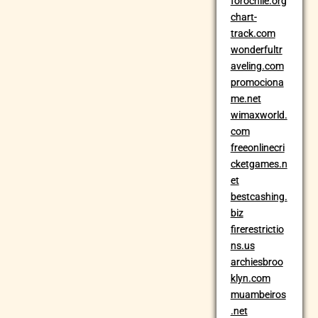
forochile.org
chart-
track.com
wonderfultr
aveling.com
promociona
me.net
wimaxworld.
com
freeonlinecri
cketgames.n
et
bestcashing.
biz
firerestrictio
ns.us
archiesbroo
klyn.com
muambeiros
.net