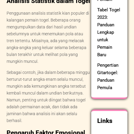
Analisis Statistik dalam Togel
Tabel Togel
Penggunaan analisis statistik kian populer di
2023:
kalangan pemain togel. Beberapa orang
Panduan
mengumpulkan data dari hasil undian
Lengkap
sebelumnya untuk menemukan pola atau
untuk
tren tertentu. Misalnya, ada yang melacak
Pemain
angka-angka yang keluar selama beberapa
bulan terakhir untuk melihat pola yang
Baru
mungkin muncul.
Pengertian
Sebagai contoh, jika dalam beberapa minggu
Gitartogel:
berturut-turut angka enam selalu muncul,
Panduan
mungkin ada kemungkinan angka tersebut
Pemula
kembali muncul dalam undian berikutnya.
Namun, penting untuk diingat bahwa togel
adalah permainan acak, dan tidak ada
jaminan bahwa analisis ini akan selalu
Links
berhasil.
Pengaruh Faktor Emosional