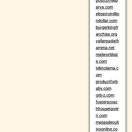
postcoffeeb
arva.com
elteatromillio
ndollar.com
burgerkingfr
anchise.org
vallarpadath
amma.net
realworldsiz
e.com
teknolama.c
om
productforb
aby.com
orb-z.com
fosterscoac
hhousetaver
n.com
mesasdecult
ivoonline.co