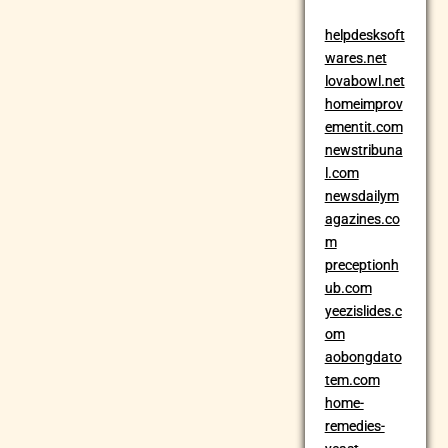
helpdesksoft
wares.net
lovabowl.net
homeimprov
ementit.com
newstribuna
l.com
newsdailym
agazines.co
m
preceptionh
ub.com
yeezislides.c
om
aobongdato
tem.com
home-
remedies-