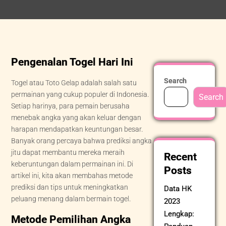
Pengenalan Togel Hari Ini
Search
Togel atau Toto Gelap adalah salah satu
permainan yang cukup populer di Indonesia.
Search
Setiap harinya, para pemain berusaha
menebak angka yang akan keluar dengan
harapan mendapatkan keuntungan besar.
Banyak orang percaya bahwa prediksi angka
jitu dapat membantu mereka meraih
Recent
keberuntungan dalam permainan ini. Di
Posts
artikel ini, kita akan membahas metode
prediksi dan tips untuk meningkatkan
Data HK
peluang menang dalam bermain togel.
2023
Lengkap:
Metode Pemilihan Angka