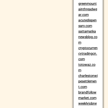
greenmount
ainthreadwe
ar.com
acutedispen
sary.com
sattamatka
newsblog.co
m
cryptocurren
cytradingcn.
com
totowaz.co
m
charlestonwi
pesettlemen
t.com
brandfollow
market.com
weeklyjobne