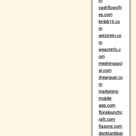
m
cashflowxfil
es.com
kmbb10.co
m
getxtrem.co
m
weactinfo.c
om
meshingsoci
al.com
thearguer.co
m
marketing-
mobile-
app.com
floralpunchc
raft.com
fiasone.com
danktankbat