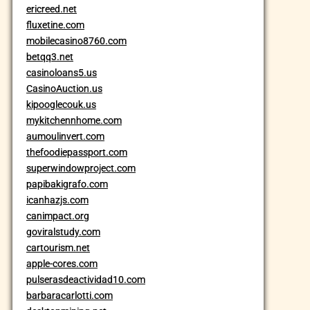
ericreed.net
fluxetine.com
mobilecasino8760.com
betqq3.net
casinoloans5.us
CasinoAuction.us
kipooglecouk.us
mykitchennhome.com
aumoulinvert.com
thefoodiepassport.com
superwindowproject.com
papibakigrafo.com
icanhazjs.com
canimpact.org
goviralstudy.com
cartourism.net
apple-cores.com
pulserasdeactividad10.com
barbaracarlotti.com