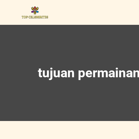
Skip
to
content
tujuan permainan