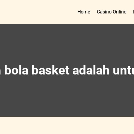
Home
Casino Online
 bola basket adalah un