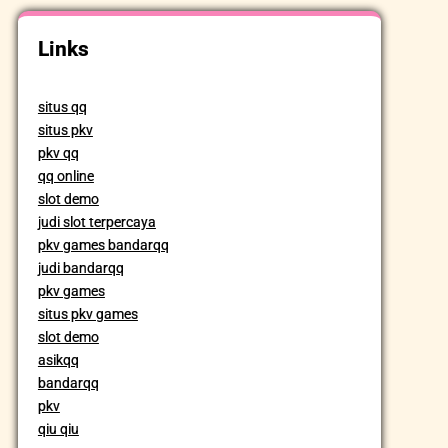
Links
situs qq
situs pkv
pkv qq
qq online
slot demo
judi slot terpercaya
pkv games bandarqq
judi bandarqq
pkv games
situs pkv games
slot demo
asikqq
bandarqq
pkv
qiu qiu