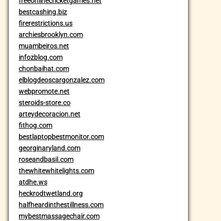
freeonlinecricketgames.net
bestcashing.biz
firerestrictions.us
archiesbrooklyn.com
muambeiros.net
infozblog.com
chonbaihat.com
elblogdeoscargonzalez.com
webpromote.net
steroids-store.co
arteydecoracion.net
fithog.com
bestlaptopbestmonitor.com
georginaryland.com
roseandbasil.com
thewhitewhitelights.com
atdhe.ws
heckrodtwetland.org
halfheardinthestillness.com
mybestmassagechair.com