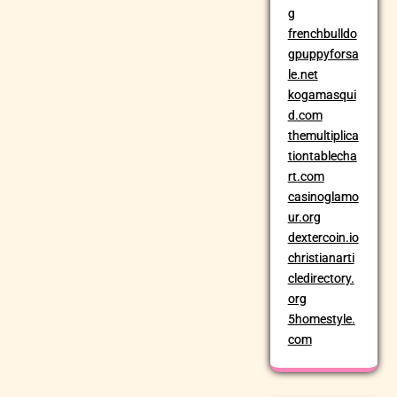
g
frenchbulldo
gpuppyforsa
le.net
kogamasqui
d.com
themultiplica
tiontablecha
rt.com
casinoglamo
ur.org
dextercoin.io
christianarti
cledirectory.
org
5homestyle.
com