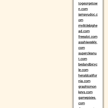
togeorgetow
n.com
iamayudoc.c
om
mylittlebighe
ad.com
freealot.com
asahiweekly.
com
supercleanu
t.com
bedandbicyc
le.com
heraldcalifor
nia.com
graphicmon
keys.com
gamepixies.
com