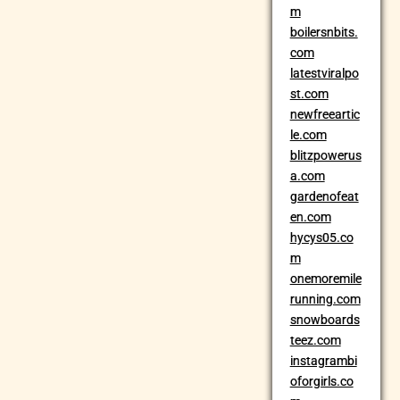
m
boilersnbits.
com
latestviralpo
st.com
newfreeartic
le.com
blitzpowerus
a.com
gardenofeat
en.com
hycys05.co
m
onemoremile
running.com
snowboards
teez.com
instagrambi
oforgirls.co