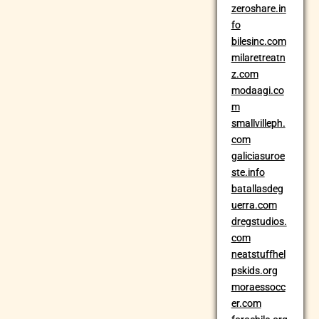
zeroshare.in
fo
bilesinc.com
milaretreatn
z.com
modaagi.co
m
smallvilleph.
com
galiciasuroe
ste.info
batallasdeg
uerra.com
dregstudios.
com
neatstuffhel
pskids.org
moraessocc
er.com