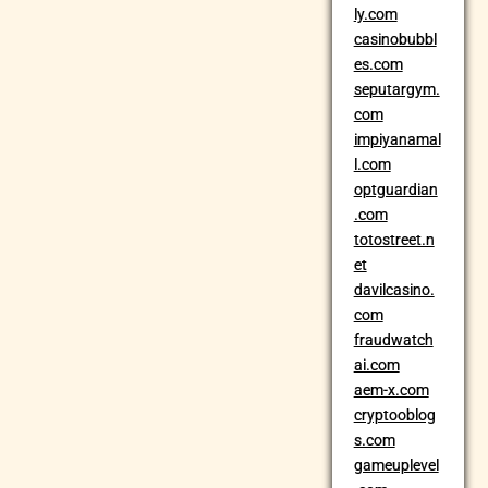
ly.com
casinobubbl
es.com
seputargym.
com
impiyanamal
l.com
optguardian
.com
totostreet.n
et
davilcasino.
com
fraudwatch
ai.com
aem-x.com
cryptooblog
s.com
gameuplevel