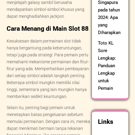
Singapura
menjelajah galaxy sambil berusaha
mendapatkan simbol-simbol khusus yang
pada tahun
dapat menghadiahkan jackpot.
2024: Apa
yang
Cara Menang di Main Slot 88
Diharapkan
Kesuksesan dalam permainan slot tidak
Toto KL
hanya bergantung pada keberuntungan,
Sore
tetapi juga pada strategi. Para pemain perlu
Lengkap:
memahami mekanisme permainan dan fitur-
Panduan
fitur yang ada. Memperhatikan pembayaran
Lengkap
dari setiap simbol adalah langkah penting.
untuk
Beberapa simbol mungkin memiliki nilai
Pemain
tinggi, sementara yang lain mungkin hanya
memberikan sedikit keuntungan.
Selain itu, penting bagi pemain untuk
menetapkan batas pengeluaran sebelum
Links
memulai permainan. Dengan cara ini, mereka
dapat menikmati bermain tanpa tekanan