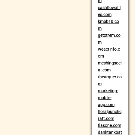
m
cashflowxfil
es.com
kmbb10.co
m
getxtrem.co
m
weactinfo.c
om
meshingsoci
al.com
thearguer.co
m
marketing-
mobile-
app.com
floralpunchc
raft.com
fiasone.com
danktankbat