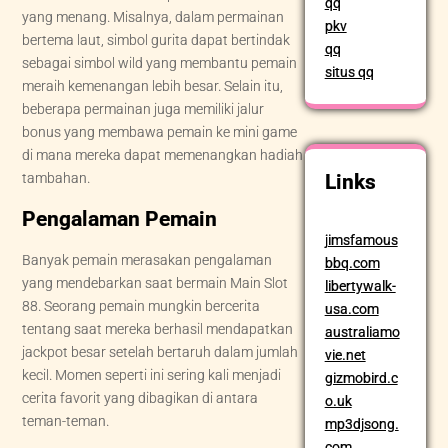
qq
yang menang. Misalnya, dalam permainan
pkv
bertema laut, simbol gurita dapat bertindak
qq
sebagai simbol wild yang membantu pemain
situs qq
meraih kemenangan lebih besar. Selain itu,
beberapa permainan juga memiliki jalur
bonus yang membawa pemain ke mini game
di mana mereka dapat memenangkan hadiah
tambahan.
Links
Pengalaman Pemain
jimsfamous
Banyak pemain merasakan pengalaman
bbq.com
yang mendebarkan saat bermain Main Slot
libertywalk-
88. Seorang pemain mungkin bercerita
usa.com
tentang saat mereka berhasil mendapatkan
australiamo
jackpot besar setelah bertaruh dalam jumlah
vie.net
kecil. Momen seperti ini sering kali menjadi
gizmobird.c
cerita favorit yang dibagikan di antara
o.uk
teman-teman.
mp3djsong.
com