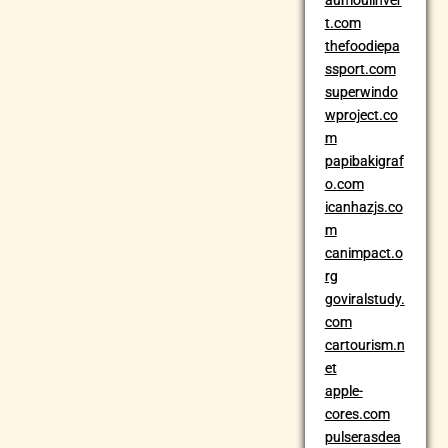
aumoulinver
t.com
thefoodiepa
ssport.com
superwindo
wproject.co
m
papibakigraf
o.com
icanhazjs.co
m
canimpact.o
rg
goviralstudy.
com
cartourism.n
et
apple-
cores.com
pulserasdea