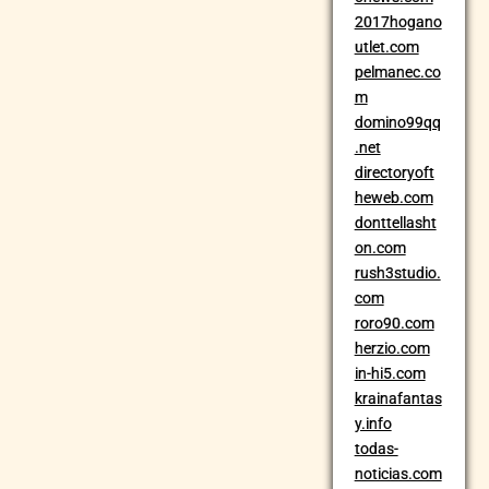
2017hogano
utlet.com
pelmanec.co
m
domino99qq
.net
directoryoft
heweb.com
donttellasht
on.com
rush3studio.
com
roro90.com
herzio.com
in-hi5.com
krainafantas
y.info
todas-
noticias.com