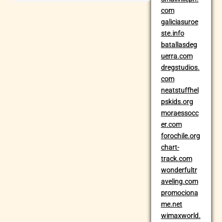
com
galiciasuroe
ste.info
batallasdeg
uerra.com
dregstudios.
com
neatstuffhel
pskids.org
moraessocc
er.com
forochile.org
chart-
track.com
wonderfultr
aveling.com
promociona
me.net
wimaxworld.