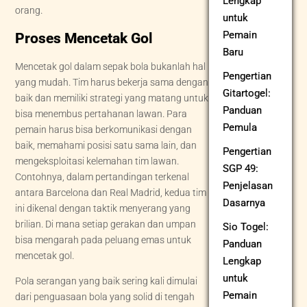
Lengkap
orang.
untuk
Pemain
Proses Mencetak Gol
Baru
Mencetak gol dalam sepak bola bukanlah hal
Pengertian
yang mudah. Tim harus bekerja sama dengan
Gitartogel:
baik dan memiliki strategi yang matang untuk
Panduan
bisa menembus pertahanan lawan. Para
Pemula
pemain harus bisa berkomunikasi dengan
baik, memahami posisi satu sama lain, dan
Pengertian
mengeksploitasi kelemahan tim lawan.
SGP 49:
Contohnya, dalam pertandingan terkenal
Penjelasan
antara Barcelona dan Real Madrid, kedua tim
Dasarnya
ini dikenal dengan taktik menyerang yang
brilian. Di mana setiap gerakan dan umpan
Sio Togel:
bisa mengarah pada peluang emas untuk
Panduan
mencetak gol.
Lengkap
untuk
Pola serangan yang baik sering kali dimulai
Pemain
dari penguasaan bola yang solid di tengah