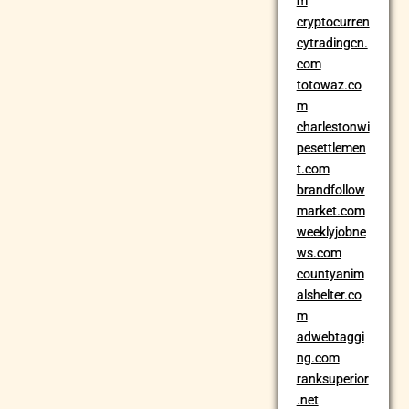
m
cryptocurren
cytradingcn.
com
totowaz.co
m
charlestonwi
pesettlemen
t.com
brandfollow
market.com
weeklyjobne
ws.com
countyanim
alshelter.co
m
adwebtaggi
ng.com
ranksuperior
.net