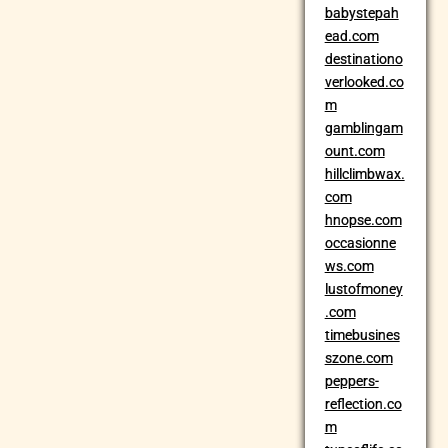
babystepah
ead.com
destinationo
verlooked.co
m
gamblingam
ount.com
hillclimbwax.
com
hnopse.com
occasionne
ws.com
lustofmoney
.com
timebusines
szone.com
peppers-
reflection.co
m