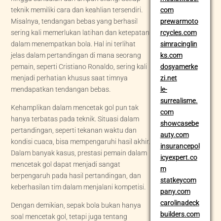
teknik memiliki cara dan keahlian tersendiri.
com
Misalnya, tendangan bebas yang berhasil
prewarmoto
sering kali memerlukan latihan dan ketepatan
rcycles.com
dalam menempatkan bola. Hal ini terlihat
simracinglin
jelas dalam pertandingan di mana seorang
ks.com
pemain, seperti Cristiano Ronaldo, sering kali
dosyamerke
menjadi perhatian khusus saat timnya
zi.net
mendapatkan tendangan bebas.
le-
surrealisme.
Kehamplikan dalam mencetak gol pun tak
com
hanya terbatas pada teknik. Situasi dalam
showcasebe
pertandingan, seperti tekanan waktu dan
auty.com
kondisi cuaca, bisa mempengaruhi hasil akhir.
insurancepol
Dalam banyak kasus, prestasi pemain dalam
icyexpert.co
mencetak gol dapat menjadi sangat
m
berpengaruh pada hasil pertandingan, dan
statkeycom
keberhasilan tim dalam menjalani kompetisi.
pany.com
carolinadeck
Dengan demikian, sepak bola bukan hanya
builders.com
soal mencetak gol, tetapi juga tentang