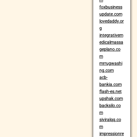
m
foxbusiness
update.com
lovedaddy.or
g
integrativem
edicalmassa
geplano.co
m
mrrugwashi
ng.com
acb-
bankia.com
flash-es.net
upshak.com
backsilo.co
m
siviralqq.co
m
impressionre