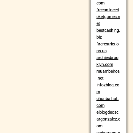
com
freeonlinecri
cketgames.n
et
bestcashing.
biz
firerestrictio
ns.us
archiesbroo
klyn.com
muambeiros
.net
infozblog.co
m
chonbaihat.
com
elblogdeosc
argonzalez.c
om
webpromote