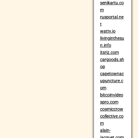
senikartu.co
m
rusportal.ne
t
watty.io
livinginthesu
n.info
itsriz.com
cargoods.sh
op
capetownac
upuncture.c
om
bitcoinvideo
spro.com
cosmiccrow
collective.co
m
alain-
jacquet.com