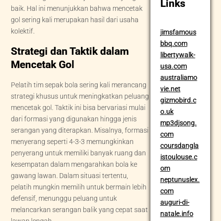
Links
baik. Hal ini menunjukkan bahwa mencetak
gol sering kali merupakan hasil dari usaha
kolektif.
jimsfamous
bbq.com
Strategi dan Taktik dalam
libertywalk-
Mencetak Gol
usa.com
australiamo
Pelatih tim sepak bola sering kali merancang
vie.net
strategi khusus untuk meningkatkan peluang
gizmobird.c
mencetak gol. Taktik ini bisa bervariasi mulai
o.uk
dari formasi yang digunakan hingga jenis
mp3djsong.
serangan yang diterapkan. Misalnya, formasi
com
menyerang seperti 4-3-3 memungkinkan
coursdangla
penyerang untuk memiliki banyak ruang dan
istoulouse.c
kesempatan dalam mengarahkan bola ke
om
gawang lawan. Dalam situasi tertentu,
neptunuslex.
pelatih mungkin memilih untuk bermain lebih
com
defensif, menunggu peluang untuk
auguri-di-
melancarkan serangan balik yang cepat saat
natale.info