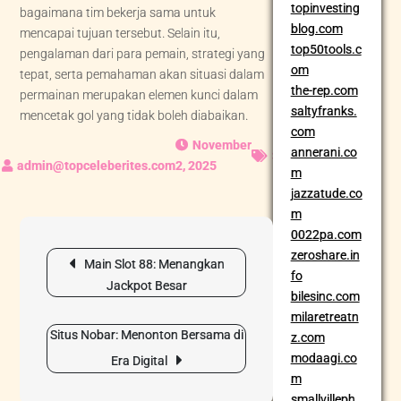
topinvesting
bagaimana tim bekerja sama untuk
blog.com
mencapai tujuan tersebut. Selain itu,
top50tools.c
pengalaman dari para pemain, strategi yang
om
tepat, serta pemahaman akan situasi dalam
the-rep.com
permainan merupakan elemen kunci dalam
saltyfranks.
mencetak gol yang tidak boleh diabaikan.
com
November
annerani.co
SBOBET
2, 2025
m
jazzatude.co
m
0022pa.com
Post
zeroshare.in
Main Slot 88: Menangkan
navigation
fo
Jackpot Besar
bilesinc.com
milaretreatn
Situs Nobar: Menonton Bersama di
z.com
modaagi.co
Era Digital
m
smallvilleph.