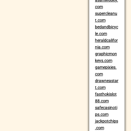
asahiweekly.
com
supercleanu
t.com
bedandbicyc
le.com
heraldcalifor
nia.com
graphicmon
keys.com
gamepixies.
com
drawneastar
t.com
fasthokislot
88.com
safecasinoti
ps.com
jackpotchips
.com