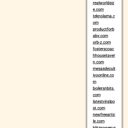
realworldsiz
e.com
teknolama.c
om
productforb
aby.com
orb-z.com
fosterscoac
hhousetaver
n.com
mesasdecult
ivoonline.co
m
boilersnbits.
com
latestviralpo
st.com
newfreeartic
le.com
blitzpowerus