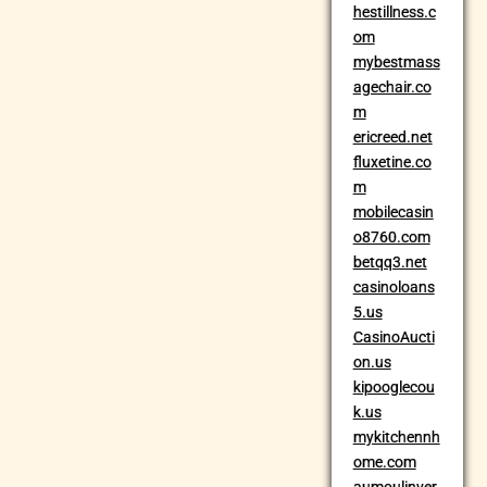
hestillness.c
om
mybestmass
agechair.co
m
ericreed.net
fluxetine.co
m
mobilecasin
o8760.com
betqq3.net
casinoloans
5.us
CasinoAucti
on.us
kipooglecou
k.us
mykitchennh
ome.com