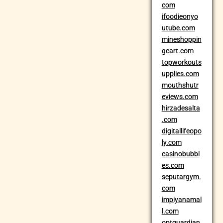
com
ifoodieonyo
utube.com
mineshoppin
gcart.com
topworkouts
upplies.com
mouthshutr
eviews.com
hirzadesalta
.com
digitallifeopo
ly.com
casinobubbl
es.com
seputargym.
com
impiyanamal
l.com
optguardian