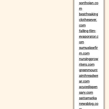
sorthoian.co
m
bestfreaking
clothesever.
com
falling-film-
evaporator.c
om
sumuslawfir
m.com
nursingprow
riters.com
greenmount
ainthreadwe
ar.com
acutedispen
sary.com
sattamatka
newsblog.co