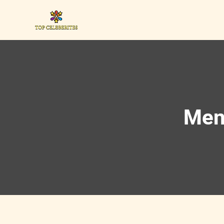
Skip
to
content
Meng