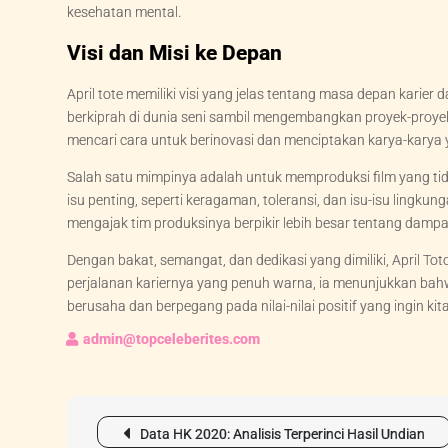
kesehatan mental.
Visi dan Misi ke Depan
April tote memiliki visi yang jelas tentang masa depan kari
berkiprah di dunia seni sambil mengembangkan proyek-proy
mencari cara untuk berinovasi dan menciptakan karya-karya 
Salah satu mimpinya adalah untuk memproduksi film yang tid
isu penting, seperti keragaman, toleransi, dan isu-isu lingku
mengajak tim produksinya berpikir lebih besar tentang damp
Dengan bakat, semangat, dan dedikasi yang dimiliki, April Tot
perjalanan kariernya yang penuh warna, ia menunjukkan bahwa
berusaha dan berpegang pada nilai-nilai positif yang ingin kit
Post
Data HK 2020: Analisis Terperinci Hasil Undian