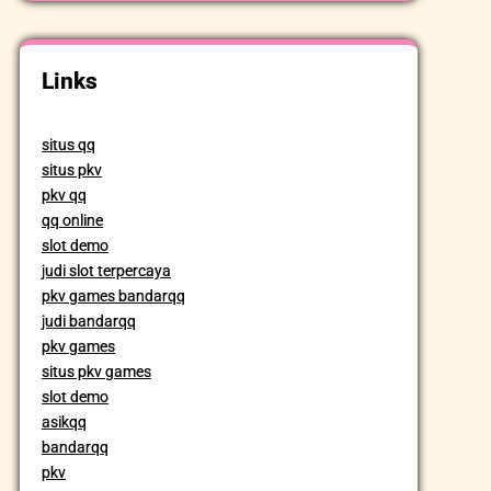
Links
situs qq
situs pkv
pkv qq
qq online
slot demo
judi slot terpercaya
pkv games bandarqq
judi bandarqq
pkv games
situs pkv games
slot demo
asikqq
bandarqq
pkv