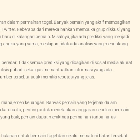
rperan dalam permainan togel. Banyak pemain yang aktif membagikan
au Twitter. Beberapa dari mereka bahkan membuka grup diskusi yang
baru di kalangan pemain. Misalnya, jika ada prediksi yang menjadi
ang angka yang sama, meskipun tidak ada analisis yang mendukung
beredar. Tidak semua prediksi yang dibagikan di sosial media akurat
alisis pribadi sekaligus memanfaatkan informasi yang ada.
mber tersebut tidak memiliki reputasi yang jelas.
lah manajemen keuangan. Banyak pemain yang terjebak dalam
karena itu, penting untuk menetapkan anggaran sebelum bermain
yang baik, pemain dapat menikmati permainan tanpa harus
bulanan untuk bermain togel dan selalu mematuhi batas tersebut