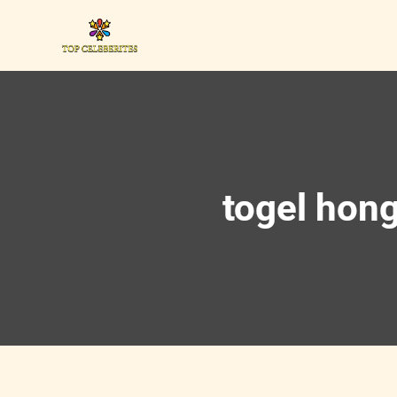
Skip
to
content
togel hong