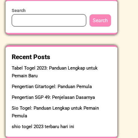
Search
Search
Recent Posts
Tabel Togel 2023: Panduan Lengkap untuk
Pemain Baru
Pengertian Gitartogel: Panduan Pemula
Pengertian SGP 49: Penjelasan Dasarnya
Sio Togel: Panduan Lengkap untuk Pemain
Pemula
shio togel 2023 terbaru hari ini