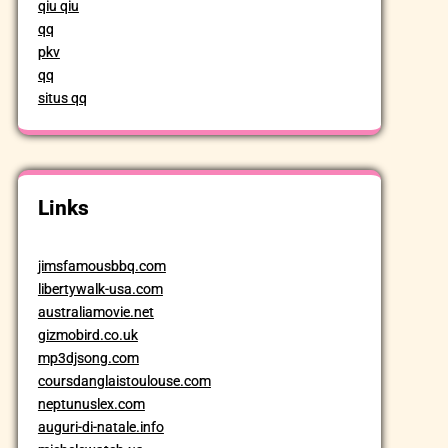
qiu qiu
qq
pkv
qq
situs qq
Links
jimsfamousbbq.com
libertywalk-usa.com
australiamovie.net
gizmobird.co.uk
mp3djsong.com
coursdanglaistoulouse.com
neptunuslex.com
auguri-di-natale.info