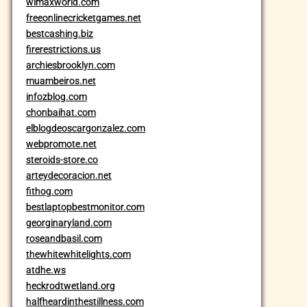
wimaxworld.com
freeonlinecricketgames.net
bestcashing.biz
firerestrictions.us
archiesbrooklyn.com
muambeiros.net
infozblog.com
chonbaihat.com
elblogdeoscargonzalez.com
webpromote.net
steroids-store.co
arteydecoracion.net
fithog.com
bestlaptopbestmonitor.com
georginaryland.com
roseandbasil.com
thewhitewhitelights.com
atdhe.ws
heckrodtwetland.org
halfheardinthestillness.com